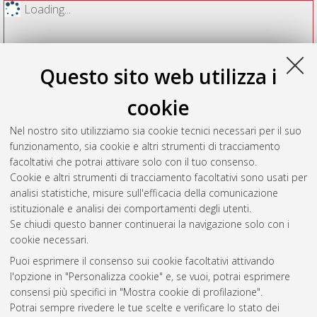
Loading...
Questo sito web utilizza i
cookie
Nel nostro sito utilizziamo sia cookie tecnici necessari per il suo
funzionamento, sia cookie e altri strumenti di tracciamento
facoltativi che potrai attivare solo con il tuo consenso.
Cookie e altri strumenti di tracciamento facoltativi sono usati per
Vedi altre statistiche
analisi statistiche, misure sull'efficacia della comunicazione
istituzionale e analisi dei comportamenti degli utenti.
Gestione del documento:
Se chiudi questo banner continuerai la navigazione solo con i
cookie necessari.
Puoi esprimere il consenso sui cookie facoltativi attivando
AMS Acta
l'opzione in "Personalizza cookie" e, se vuoi, potrai esprimere
ISSN: 2038-7954
Atom
consensi più specifici in "Mostra cookie di profilazione".
re3data.org -
Potrai sempre rivedere le tue scelte e verificare lo stato dei
doi.org/10.17616/R3P19R