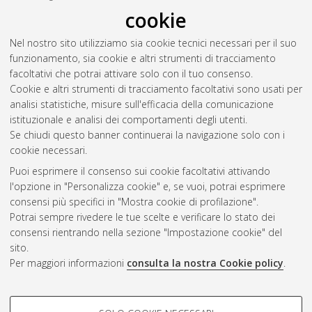
cookie
Nel nostro sito utilizziamo sia cookie tecnici necessari per il suo
funzionamento, sia cookie e altri strumenti di tracciamento
facoltativi che potrai attivare solo con il tuo consenso.
Cookie e altri strumenti di tracciamento facoltativi sono usati per
Vedi altre statistiche
analisi statistiche, misure sull'efficacia della comunicazione
istituzionale e analisi dei comportamenti degli utenti.
Gestione del documento:
Se chiudi questo banner continuerai la navigazione solo con i
cookie necessari.
Puoi esprimere il consenso sui cookie facoltativi attivando
AMS Acta
l'opzione in "Personalizza cookie" e, se vuoi, potrai esprimere
ISSN: 2038-7954
Atom
consensi più specifici in "Mostra cookie di profilazione".
re3data.org -
Potrai sempre rivedere le tue scelte e verificare lo stato dei
doi.org/10.17616/R3P19R
consensi rientrando nella sezione "Impostazione cookie" del
Rss
Servizio implementato e
1.0
sito.
gestito da
AlmaDL
Per maggiori informazioni
consulta la nostra Cookie policy
.
Impostazioni Cookie
Rss
Informativa sulla privacy
2.0
COOKIE DI PROFILAZIONE -
Condizioni d'uso del sito