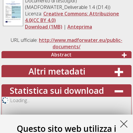
Documento di testo(pdf)
(MADFORWATER_Deliverable 1.4 (D1.4))
Licenza:
Creative Commons: Attribuzione
4.0(CC BY 4.0)
Download (1MB)
|
Anteprima
URL ufficiale:
http://www.madforwater.eu/public-
documents/
Abstract
Altri metadati
Statistica sui download
Loading...
Questo sito web utilizza i