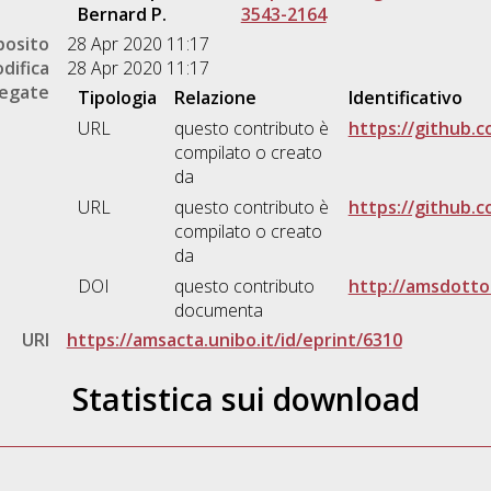
Bernard P.
3543-2164
posito
28 Apr 2020 11:17
difica
28 Apr 2020 11:17
legate
Tipologia
Relazione
Identificativo
URL
questo contributo è
https://github.
compilato o creato
da
URL
questo contributo è
https://github.c
compilato o creato
da
DOI
questo contributo
http://amsdottor
documenta
URI
https://amsacta.unibo.it/id/eprint/6310
Statistica sui download