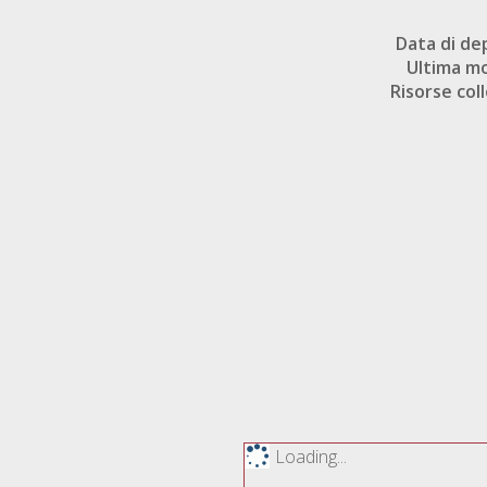
Data di de
Ultima mo
Risorse col
Loading...