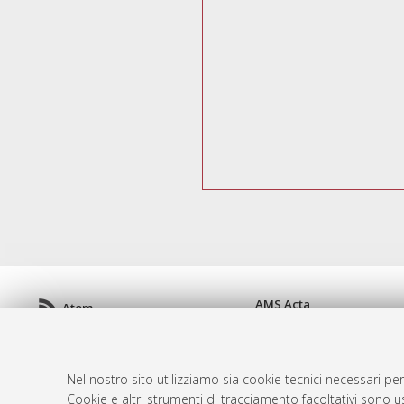
AMS Acta
Atom
ISSN: 2038-7954
Rss 1.0
re3data.org -
doi.org/10
Rss 2.0
Servizio implementato e 
Nel nostro sito utilizziamo sia cookie tecnici necessari per
Impostazioni Cookie
Cookie e altri strumenti di tracciamento facoltativi sono us