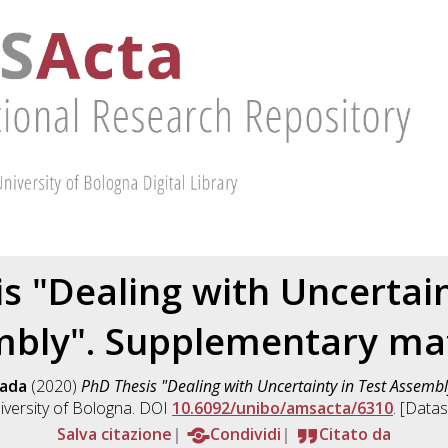
s "Dealing with Uncertain
bly". Supplementary mat
iada
(2020)
PhD Thesis "Dealing with Uncertainty in Test Assemb
iversity of Bologna. DOI
10.6092/unibo/amsacta/6310
. [Datas
Salva citazione
Condividi
Citato da