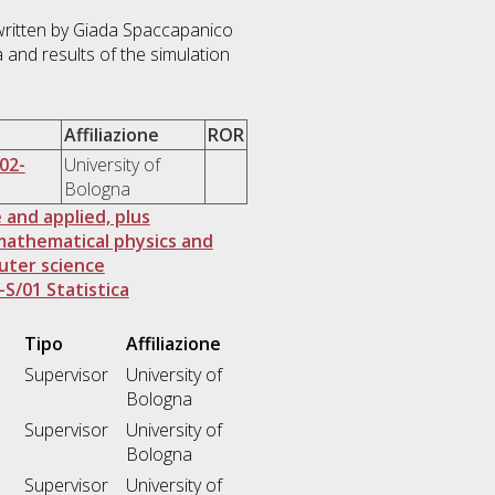
 written by Giada Spaccapanico
a and results of the simulation
Affiliazione
ROR
02-
University of
Bologna
 and applied, plus
mathematical physics and
uter science
-S/01 Statistica
Tipo
Affiliazione
Supervisor
University of
Bologna
Supervisor
University of
Bologna
Supervisor
University of