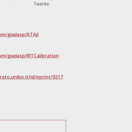
Twente
com/giadasp/ATAjl
om/giadasp/IRTCalibration
ato.unibo.it/id/eprint/9217