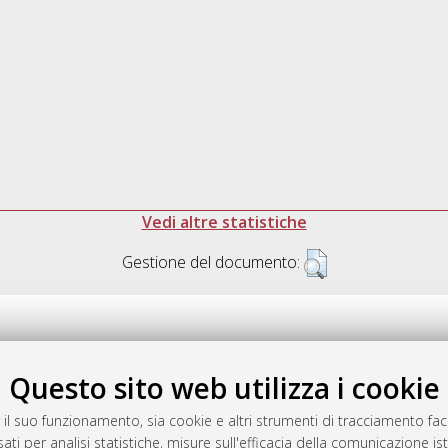
Vedi altre statistiche
Gestione del documento:
Questo sito web utilizza i cookie
.17616/R3P19R
gestito da
AlmaDL
 il suo funzionamento, sia cookie e altri strumenti di tracciamento faco
ati per analisi statistiche, misure sull'efficacia della comunicazione is