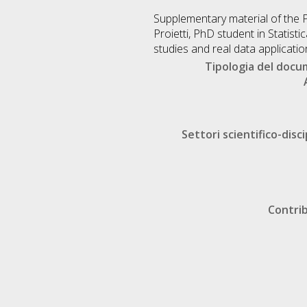
Supplementary material of the P
Proietti, PhD student in Statisti
studies and real data applicatio
Tipologia del doc
Settori scientifico-disci
Contri