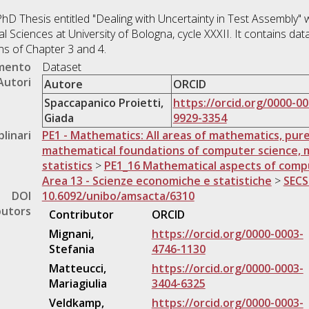
hD Thesis entitled "Dealing with Uncertainty in Test Assembly"
cal Sciences at University of Bologna, cycle XXXII. It contains dat
ns of Chapter 3 and 4.
umento
Dataset
Autori
Autore
ORCID
Spaccapanico Proietti,
https://orcid.org/0000-00
Giada
9929-3354
plinari
PE1 - Mathematics: All areas of mathematics, pure
mathematical foundations of computer science, 
statistics
>
PE1_16 Mathematical aspects of comp
Area 13 - Scienze economiche e statistiche
>
SECS
DOI
10.6092/unibo/amsacta/6310
butors
Contributor
ORCID
Mignani,
https://orcid.org/0000-0003-
Stefania
4746-1130
Matteucci,
https://orcid.org/0000-0003-
Mariagiulia
3404-6325
Veldkamp,
https://orcid.org/0000-0003-