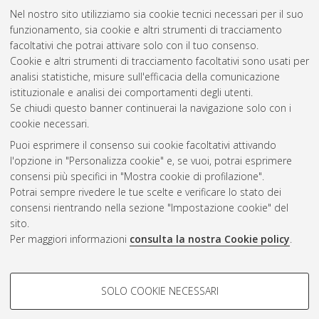
Nel nostro sito utilizziamo sia cookie tecnici necessari per il suo
funzionamento, sia cookie e altri strumenti di tracciamento
facoltativi che potrai attivare solo con il tuo consenso.
Cookie e altri strumenti di tracciamento facoltativi sono usati per
Vedi altre statistiche
analisi statistiche, misure sull'efficacia della comunicazione
istituzionale e analisi dei comportamenti degli utenti.
Gestione del documento:
Se chiudi questo banner continuerai la navigazione solo con i
cookie necessari.
Puoi esprimere il consenso sui cookie facoltativi attivando
AMS Acta
l'opzione in "Personalizza cookie" e, se vuoi, potrai esprimere
ISSN: 2038-7954
Atom
consensi più specifici in "Mostra cookie di profilazione".
re3data.org -
Potrai sempre rivedere le tue scelte e verificare lo stato dei
doi.org/10.17616/R3P19R
consensi rientrando nella sezione "Impostazione cookie" del
Rss
Servizio implementato e
1.0
sito.
gestito da
AlmaDL
Per maggiori informazioni
consulta la nostra Cookie policy
.
Impostazioni Cookie
Rss
Informativa sulla privacy
2.0
COOKIE DI PROFILAZIONE -
Condizioni d'uso del sito
SOLO COOKIE NECESSARI
FACOLTATIVI
Mission e policies del
repository