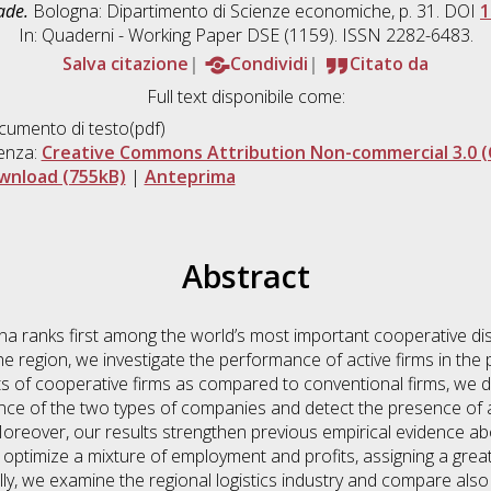
ade.
Bologna: Dipartimento di Scienze economiche, p. 31. DOI
1
In: Quaderni - Working Paper DSE (1159). ISSN 2282-6483.
Salva citazione
Condividi
Citato da
Full text disponibile come:
umento di testo(pdf)
enza:
Creative Commons Attribution Non-commercial 3.0 (
wnload (755kB)
|
Anteprima
Abstract
na ranks first among the world’s most important cooperative dis
 the region, we investigate the performance of active firms in th
s of cooperative firms as compared to conventional firms, we d
e of the two types of companies and detect the presence of a “
reover, our results strengthen previous empirical evidence abo
 optimize a mixture of employment and profits, assigning a grea
y, we examine the regional logistics industry and compare also t