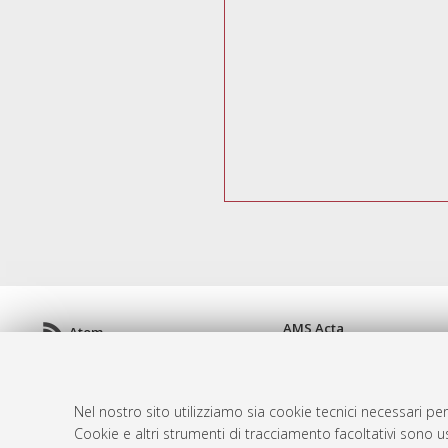
AMS Acta
Atom
ISSN: 2038-7954
Rss 1.0
re3data.org -
doi.org/10
Rss 2.0
Servizio implementato e 
Nel nostro sito utilizziamo sia cookie tecnici necessari per
Impostazioni Cookie
Cookie e altri strumenti di tracciamento facoltativi sono us