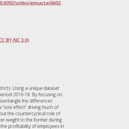
0.6092/unibo/amsacta/6602
.
CC BY-NC 3.0)
tricts. Using a unique dataset
e period 2010-18. By focusing on
isentangle the differences
size effect” driving much of
ut the countercyclical role of
ter weight to the former during
he profitability of employees in