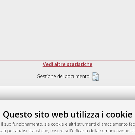
Vedi altre statistiche
Gestione del documento:
Questo sito web utilizza i cookie
.17616/R3P19R
gestito da
AlmaDL
 il suo funzionamento, sia cookie e altri strumenti di tracciamento faco
ati per analisi statistiche, misure sull'efficacia della comunicazione is