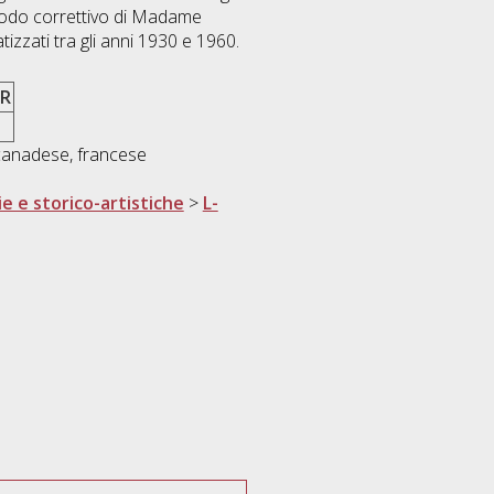
metodo correttivo di Madame
atizzati tra gli anni 1930 e 1960.
R
canadese, francese
ie e storico-artistiche
>
L-