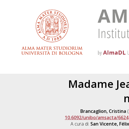
Madame Jea
n
Brancaglion, Cristina
(
10.6092/unibo/amsacta/6624
A cura di:
San Vicente, Féli