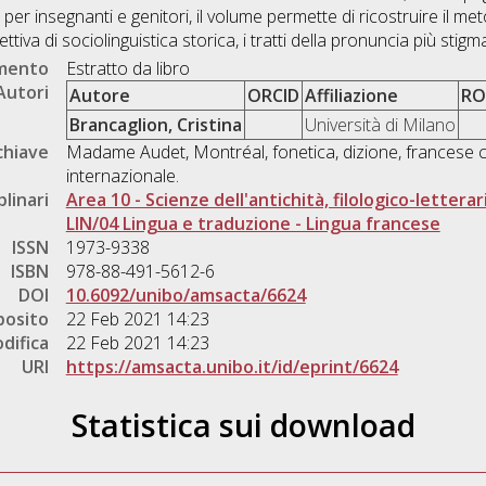
o per insegnanti e genitori, il volume permette di ricostruire il 
ttiva di sociolinguistica storica, i tratti della pronuncia più stigm
umento
Estratto da libro
Autori
Autore
ORCID
Affiliazione
RO
Brancaglion, Cristina
Università di Milano
chiave
Madame Audet, Montréal, fonetica, dizione, francese 
internazionale.
plinari
Area 10 - Scienze dell'antichità, filologico-letterar
LIN/04 Lingua e traduzione - Lingua francese
ISSN
1973-9338
ISBN
978-88-491-5612-6
DOI
10.6092/unibo/amsacta/6624
posito
22 Feb 2021 14:23
difica
22 Feb 2021 14:23
URI
https://amsacta.unibo.it/id/eprint/6624
Statistica sui download