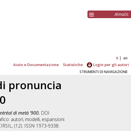
AlmaDL
it
en
Aiuto e Documentazione
Statistiche
Login per gli autori
STRUMENTI DI NAVIGAZIONE
i pronuncia
00
tréal di metà ‘900.
DOI
ico: autori, modelli, espansioni.
CIRSIL, (12). ISSN 1973-9338.