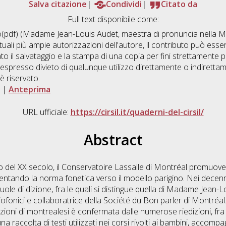
Salva citazione
Condividi
Citato da
Full text disponibile come:
(pdf) (Madame Jean-Louis Audet, maestra di pronuncia nella Mo
tuali più ampie autorizzazioni dell'autore, il contributo può ess
o il salvataggio e la stampa di una copia per fini strettamente per
spresso divieto di qualunque utilizzo direttamente o indiretta
 è riservato.
|
Anteprima
URL ufficiale:
https://cirsil.it/quaderni-del-cirsil/
Abstract
zio del XX secolo, il Conservatoire Lassalle di Montréal promuove
rientando la norma fonetica verso il modello parigino. Nei decen
cuole di dizione, fra le quali si distingue quella di Madame Jean-
iofonici e collaboratrice della Société du Bon parler di Montréal.
oni di montrealesi è confermata dalle numerose riedizioni, fra il
raccolta di testi utilizzati nei corsi rivolti ai bambini, accom