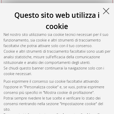
Questo sito web utilizza i
cookie
Nel nostro sito utilizziamo sia cookie tecnici necessari per il suo
funzionamento, sia cookie e altri strumenti di tracciamento
facoltativi che potrai attivare solo con il tuo consenso.
Cookie e altri strumenti di tracciamento facoltativi sono usati per
Vedi altre statistiche
analisi statistiche, misure sull'efficacia della comunicazione
istituzionale e analisi dei comportamenti degli utenti.
Gestione del documento:
Se chiudi questo banner continuerai la navigazione solo con i
cookie necessari.
Puoi esprimere il consenso sui cookie facoltativi attivando
AMS Acta
l'opzione in "Personalizza cookie" e, se vuoi, potrai esprimere
ISSN: 2038-7954
Atom
consensi più specifici in "Mostra cookie di profilazione".
re3data.org -
Potrai sempre rivedere le tue scelte e verificare lo stato dei
doi.org/10.17616/R3P19R
consensi rientrando nella sezione "Impostazione cookie" del
Rss
Servizio implementato e
1.0
sito.
gestito da
AlmaDL