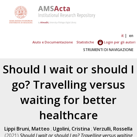
it
en
Aiuto e Documentazione
Statistiche
Login per gli autori
STRUMENTI DI NAVIGAZIONE
Should I wait or should I
go? Travelling versus
waiting for better
healthcare
Lippi Bruni, Matteo
;
Ugolini, Cristina
;
Verzulli, Rossella
(2021)
Should I wait or should I go? Travelling versus waiting