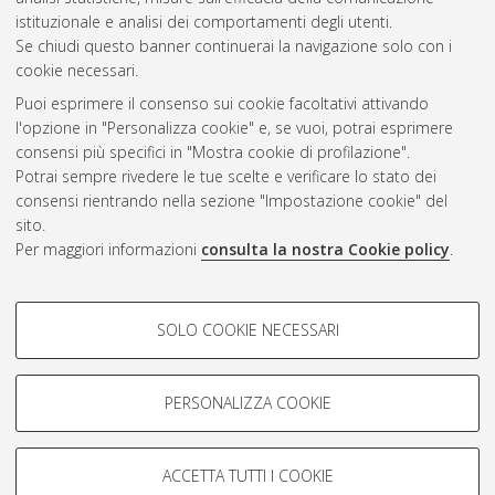
istituzionale e analisi dei comportamenti degli utenti.
Gestione del documento:
Se chiudi questo banner continuerai la navigazione solo con i
cookie necessari.
Puoi esprimere il consenso sui cookie facoltativi attivando
AMS Acta
l'opzione in "Personalizza cookie" e, se vuoi, potrai esprimere
ISSN: 2038-7954
Atom
consensi più specifici in "Mostra cookie di profilazione".
re3data.org -
Potrai sempre rivedere le tue scelte e verificare lo stato dei
doi.org/10.17616/R3P19R
consensi rientrando nella sezione "Impostazione cookie" del
Rss
Servizio implementato e
1.0
sito.
gestito da
AlmaDL
Per maggiori informazioni
consulta la nostra Cookie policy
.
Impostazioni Cookie
Rss
Informativa sulla privacy
2.0
COOKIE DI PROFILAZIONE -
Condizioni d'uso del sito
SOLO COOKIE NECESSARI
FACOLTATIVI
Mission e policies del
repository
Si tratta di cookie utilizzati per analizzare le caratteristiche della
navigazione degli utenti, creare profili in base al loro comportamento
PERSONALIZZA COOKIE
sul sito, per analisi di marketing.
Mostra cookie di profilazione
ACCETTA TUTTI I COOKIE
Google/Youtube Video