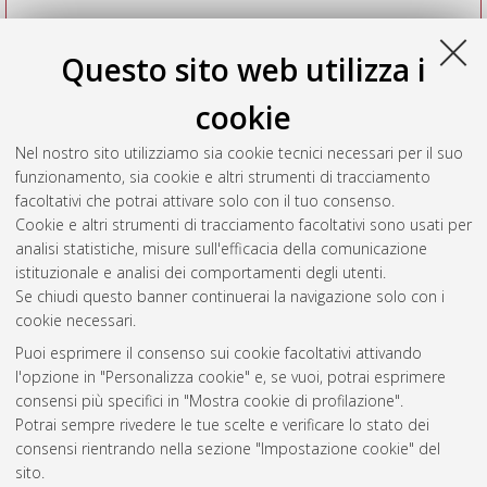
Questo sito web utilizza i
cookie
Nel nostro sito utilizziamo sia cookie tecnici necessari per il suo
funzionamento, sia cookie e altri strumenti di tracciamento
facoltativi che potrai attivare solo con il tuo consenso.
Cookie e altri strumenti di tracciamento facoltativi sono usati per
Vedi altre statistiche
analisi statistiche, misure sull'efficacia della comunicazione
istituzionale e analisi dei comportamenti degli utenti.
Gestione del documento:
Se chiudi questo banner continuerai la navigazione solo con i
cookie necessari.
Puoi esprimere il consenso sui cookie facoltativi attivando
AMS Acta
l'opzione in "Personalizza cookie" e, se vuoi, potrai esprimere
ISSN: 2038-7954
Atom
consensi più specifici in "Mostra cookie di profilazione".
re3data.org -
Potrai sempre rivedere le tue scelte e verificare lo stato dei
doi.org/10.17616/R3P19R
consensi rientrando nella sezione "Impostazione cookie" del
Rss
Servizio implementato e
1.0
sito.
gestito da
AlmaDL