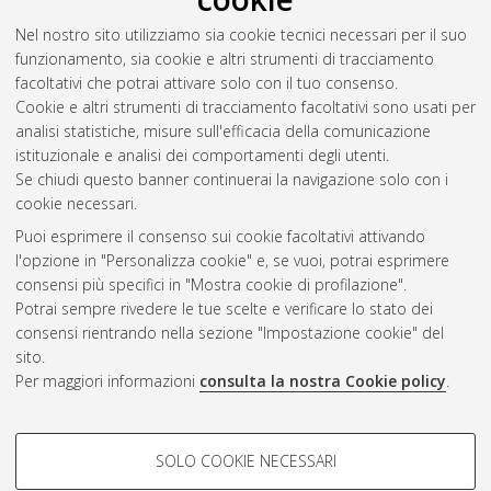
Nel nostro sito utilizziamo sia cookie tecnici necessari per il suo
funzionamento, sia cookie e altri strumenti di tracciamento
facoltativi che potrai attivare solo con il tuo consenso.
Cookie e altri strumenti di tracciamento facoltativi sono usati per
Vedi altre statistiche
analisi statistiche, misure sull'efficacia della comunicazione
istituzionale e analisi dei comportamenti degli utenti.
Gestione del documento:
Se chiudi questo banner continuerai la navigazione solo con i
cookie necessari.
Puoi esprimere il consenso sui cookie facoltativi attivando
AMS Acta
l'opzione in "Personalizza cookie" e, se vuoi, potrai esprimere
ISSN: 2038-7954
Atom
consensi più specifici in "Mostra cookie di profilazione".
re3data.org -
Potrai sempre rivedere le tue scelte e verificare lo stato dei
doi.org/10.17616/R3P19R
consensi rientrando nella sezione "Impostazione cookie" del
Rss
Servizio implementato e
1.0
sito.
gestito da
AlmaDL
Per maggiori informazioni
consulta la nostra Cookie policy
.
Impostazioni Cookie
Rss
Informativa sulla privacy
2.0
COOKIE DI PROFILAZIONE -
Condizioni d'uso del sito
SOLO COOKIE NECESSARI
FACOLTATIVI
Mission e policies del