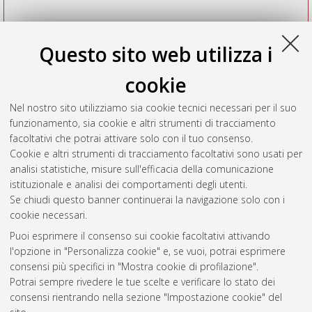
Questo sito web utilizza i
cookie
Nel nostro sito utilizziamo sia cookie tecnici necessari per il suo
funzionamento, sia cookie e altri strumenti di tracciamento
facoltativi che potrai attivare solo con il tuo consenso.
Cookie e altri strumenti di tracciamento facoltativi sono usati per
Vedi altre statistiche
analisi statistiche, misure sull'efficacia della comunicazione
istituzionale e analisi dei comportamenti degli utenti.
Gestione del documento:
Se chiudi questo banner continuerai la navigazione solo con i
cookie necessari.
Puoi esprimere il consenso sui cookie facoltativi attivando
AMS Acta
l'opzione in "Personalizza cookie" e, se vuoi, potrai esprimere
ISSN: 2038-7954
Atom
consensi più specifici in "Mostra cookie di profilazione".
re3data.org -
Potrai sempre rivedere le tue scelte e verificare lo stato dei
doi.org/10.17616/R3P19R
consensi rientrando nella sezione "Impostazione cookie" del
Rss
Servizio implementato e
1.0