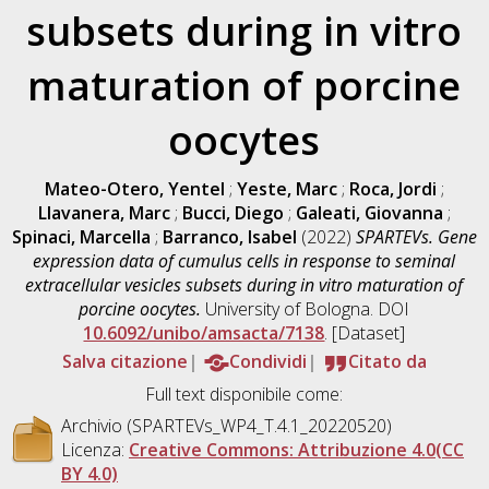
subsets during in vitro
maturation of porcine
oocytes
Mateo-Otero, Yentel
;
Yeste, Marc
;
Roca, Jordi
;
Llavanera, Marc
;
Bucci, Diego
;
Galeati, Giovanna
;
Spinaci, Marcella
;
Barranco, Isabel
(2022)
SPARTEVs. Gene
expression data of cumulus cells in response to seminal
extracellular vesicles subsets during in vitro maturation of
porcine oocytes.
University of Bologna. DOI
10.6092/unibo/amsacta/7138
. [Dataset]
Salva citazione
Condividi
Citato da
Full text disponibile come:
Archivio (SPARTEVs_WP4_T.4.1_20220520)
Licenza:
Creative Commons: Attribuzione 4.0(CC
BY 4.0)