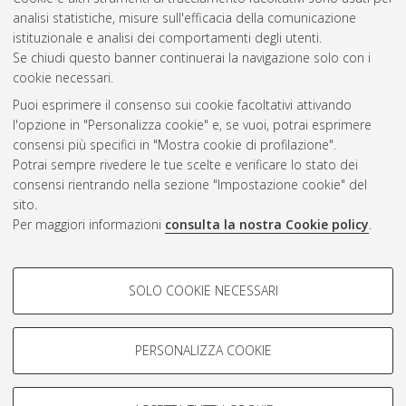
Vedi altre statistiche
analisi statistiche, misure sull'efficacia della comunicazione
istituzionale e analisi dei comportamenti degli utenti.
Gestione del documento:
Se chiudi questo banner continuerai la navigazione solo con i
cookie necessari.
Puoi esprimere il consenso sui cookie facoltativi attivando
AMS Acta
l'opzione in "Personalizza cookie" e, se vuoi, potrai esprimere
ISSN: 2038-7954
Atom
consensi più specifici in "Mostra cookie di profilazione".
re3data.org -
Potrai sempre rivedere le tue scelte e verificare lo stato dei
doi.org/10.17616/R3P19R
consensi rientrando nella sezione "Impostazione cookie" del
Rss
Servizio implementato e
1.0
sito.
gestito da
AlmaDL
Per maggiori informazioni
consulta la nostra Cookie policy
.
Impostazioni Cookie
Rss
Informativa sulla privacy
2.0
COOKIE DI PROFILAZIONE -
Condizioni d'uso del sito
SOLO COOKIE NECESSARI
FACOLTATIVI
Mission e policies del
repository
Si tratta di cookie utilizzati per analizzare le caratteristiche della
navigazione degli utenti, creare profili in base al loro comportamento
PERSONALIZZA COOKIE
sul sito, per analisi di marketing.
Mostra cookie di profilazione