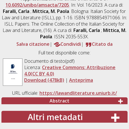
10.6092/unibo/amsacta/7205
. In: Vol. 16/2023. A cura di:
Faralli, Carla
;
Mittica, M. Paola
. Bologna: Italian Society for
Law and Literature (ISLL), pp. 1-16. ISBN 9788854971066. In:
ISLL Papers. The Online Collection of the Italian Society for
Law and Literature, (16). A cura di:
Faralli, Carla
;
Mittica, M.
Paola
. ISSN 2035-553X.
Salva citazione
Condividi
Citato da
Full text disponibile come:
Documento di testo(pdf)
Licenza:
Creative Commons: Attribuzione
4.0(CC BY 4.0)
Download (478kB)
|
Anteprima
URL ufficiale:
https://lawandliterature.uniurb.it/
Abstract
Altri metadati