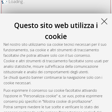
Loading...
Questo sito web utilizza i
cookie
Nel nostro sito utilizziamo sia cookie tecnici necessari per il suo
funzionamento, sia cookie e altri strumenti di tracciamento
facoltativi che potrai attivare solo con il tuo consenso.
Cookie e altri strumenti di tracciamento facoltativi sono usati per
Vedi altre statistiche
analisi statistiche, misure sull'efficacia della comunicazione
istituzionale e analisi dei comportamenti degli utenti.
Gestione del documento:
Se chiudi questo banner continuerai la navigazione solo con i
cookie necessari.
Puoi esprimere il consenso sui cookie facoltativi attivando
AMS Acta
l'opzione in "Personalizza cookie" e, se vuoi, potrai esprimere
ISSN: 2038-7954
Atom
consensi più specifici in "Mostra cookie di profilazione".
re3data.org -
Potrai sempre rivedere le tue scelte e verificare lo stato dei
doi.org/10.17616/R3P19R