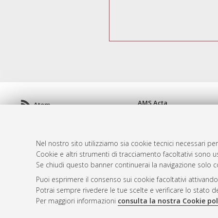
AMS Acta
Atom
ISSN: 2038-7954
Rss 1.0
re3data.org -
doi.org/10
Rss 2.0
Servizio implementato e 
Nel nostro sito utilizziamo sia cookie tecnici necessari per
Impostazioni Cookie
Cookie e altri strumenti di tracciamento facoltativi sono us
Informativa sulla privacy
Se chiudi questo banner continuerai la navigazione solo c
Condizioni d'uso del sito
Puoi esprimere il consenso sui cookie facoltativi attivando
Mission e policies del rep
Potrai sempre rivedere le tue scelte e verificare lo stato 
Per maggiori informazioni
consulta la nostra Cookie pol