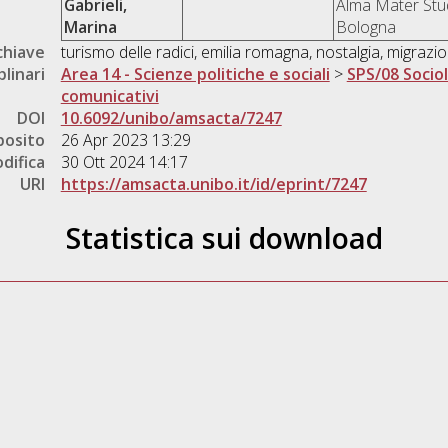
Gabrieli,
Alma Mater Stud
Marina
Bologna
chiave
turismo delle radici, emilia romagna, nostalgia, migrazi
plinari
Area 14 - Scienze politiche e sociali
>
SPS/08 Sociol
comunicativi
DOI
10.6092/unibo/amsacta/7247
posito
26 Apr 2023 13:29
difica
30 Ott 2024 14:17
URI
https://amsacta.unibo.it/id/eprint/7247
Statistica sui download