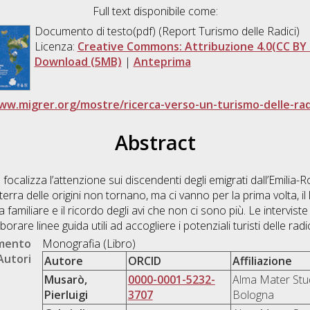
Full text disponibile come:
Documento di testo(pdf) (Report Turismo delle Radici)
Licenza:
Creative Commons: Attribuzione 4.0(CC BY 
Download (5MB)
|
Anteprima
ww.migrer.org/mostre/ricerca-verso-un-turismo-delle-rad
Abstract
 focalizza l’attenzione sui discendenti degli emigrati dall’Emilia
la terra delle origini non tornano, ma ci vanno per la prima volta, i
 familiare e il ricordo degli avi che non ci sono più. Le interviste 
rare linee guida utili ad accogliere i potenziali turisti delle radic
umento
Monografia (Libro)
Autori
Autore
ORCID
Affiliazione
Musarò,
0000-0001-5232-
Alma Mater Stud
Pierluigi
3707
Bologna