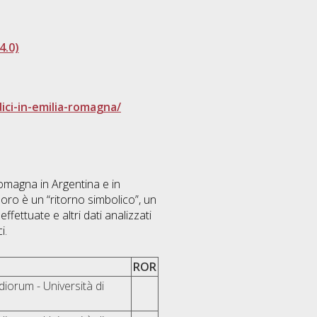
4.0)
ici-in-emilia-romagna/
-Romagna in Argentina e in
l loro è un “ritorno simbolico”, un
effettuate e altri dati analizzati
i.
ROR
iorum - Università di