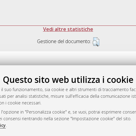
Vedi altre statistiche
Gestione del documento:
Questo sito web utilizza i cookie
.17616/R3P19R
gestito da
AlmaDL
 il suo funzionamento, sia cookie e altri strumenti di tracciamento faco
ati per analisi statistiche, misure sull'efficacia della comunicazione is
on i cookie necessari.
 l'opzione in "Personalizza cookie" e, se vuoi, potrai esprimere consens
ository
dei consensi rientrando nella sezione "Impostazione cookie" del sito.
icy
.