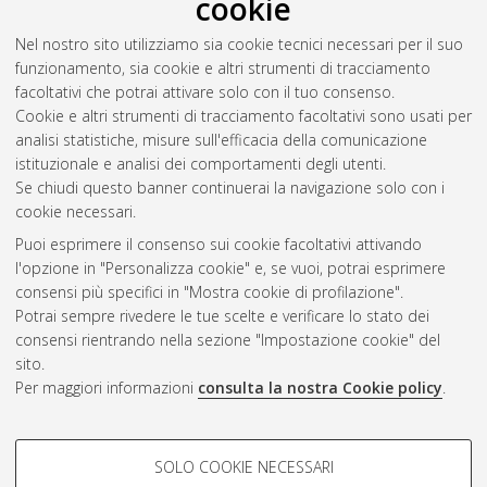
cookie
Nel nostro sito utilizziamo sia cookie tecnici necessari per il suo
funzionamento, sia cookie e altri strumenti di tracciamento
facoltativi che potrai attivare solo con il tuo consenso.
Cookie e altri strumenti di tracciamento facoltativi sono usati per
Vedi altre statistiche
analisi statistiche, misure sull'efficacia della comunicazione
istituzionale e analisi dei comportamenti degli utenti.
Gestione del documento:
Se chiudi questo banner continuerai la navigazione solo con i
cookie necessari.
Puoi esprimere il consenso sui cookie facoltativi attivando
AMS Acta
l'opzione in "Personalizza cookie" e, se vuoi, potrai esprimere
ISSN: 2038-7954
Atom
consensi più specifici in "Mostra cookie di profilazione".
re3data.org -
Potrai sempre rivedere le tue scelte e verificare lo stato dei
doi.org/10.17616/R3P19R
consensi rientrando nella sezione "Impostazione cookie" del
Rss
Servizio implementato e
1.0
sito.
gestito da
AlmaDL
Per maggiori informazioni
consulta la nostra Cookie policy
.
Impostazioni Cookie
Rss
Informativa sulla privacy
2.0
COOKIE DI PROFILAZIONE -
Condizioni d'uso del sito
SOLO COOKIE NECESSARI
FACOLTATIVI
Mission e policies del