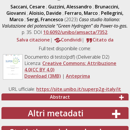
Saccani, Cesare
;
Guzzini, Alessandro
;
Brunaccini,
Giovanni
;
Aloisio, Davide
;
Ferraro, Marco
;
Pellegrini,
Marco
;
Sergi, Francesco
(2023)
Caso studio italiano:
Valutazione del potenziale “Green Hydrogen” da Power-to-gas.
p. 35. DOI
10.6092/unibo/amsacta/7352
.
Salva citazione
Condividi
Citato da
Full text disponibile come:
Documento di testo(pdf) (Deliverable D2)
Licenza:
Creative Commons: Attribuzione
4.0(CC BY 4.0)
Download (3MB)
|
Anteprima
URL ufficiale:
https://site.unibo.it/superp2g-italy/it
Abstract
Altri metadati