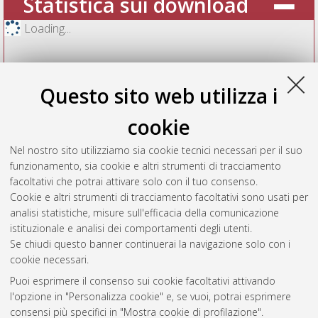
Statistica sui download
Loading...
Questo sito web utilizza i
cookie
Nel nostro sito utilizziamo sia cookie tecnici necessari per il suo
funzionamento, sia cookie e altri strumenti di tracciamento
facoltativi che potrai attivare solo con il tuo consenso.
Cookie e altri strumenti di tracciamento facoltativi sono usati per
Vedi altre statistiche
analisi statistiche, misure sull'efficacia della comunicazione
istituzionale e analisi dei comportamenti degli utenti.
Gestione del documento:
Se chiudi questo banner continuerai la navigazione solo con i
cookie necessari.
Puoi esprimere il consenso sui cookie facoltativi attivando
AMS Acta
l'opzione in "Personalizza cookie" e, se vuoi, potrai esprimere
ISSN: 2038-7954
Atom
consensi più specifici in "Mostra cookie di profilazione".