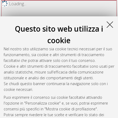
Loading...
Questo sito web utilizza i
cookie
Nel nostro sito utilizziamo sia cookie tecnici necessari per il suo
funzionamento, sia cookie e altri strumenti di tracciamento
facoltativi che potrai attivare solo con il tuo consenso.
Cookie e altri strumenti di tracciamento facoltativi sono usati per
Vedi altre statistiche
analisi statistiche, misure sull'efficacia della comunicazione
istituzionale e analisi dei comportamenti degli utenti.
Gestione del documento:
Se chiudi questo banner continuerai la navigazione solo con i
cookie necessari.
Puoi esprimere il consenso sui cookie facoltativi attivando
AMS Acta
l'opzione in "Personalizza cookie" e, se vuoi, potrai esprimere
ISSN: 2038-7954
Atom
consensi più specifici in "Mostra cookie di profilazione".
re3data.org -
Potrai sempre rivedere le tue scelte e verificare lo stato dei
doi.org/10.17616/R3P19R