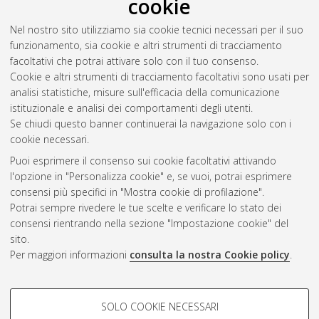
cookie
Nel nostro sito utilizziamo sia cookie tecnici necessari per il suo
funzionamento, sia cookie e altri strumenti di tracciamento
facoltativi che potrai attivare solo con il tuo consenso.
Cookie e altri strumenti di tracciamento facoltativi sono usati per
Vedi altre statistiche
analisi statistiche, misure sull'efficacia della comunicazione
istituzionale e analisi dei comportamenti degli utenti.
Gestione del documento:
Se chiudi questo banner continuerai la navigazione solo con i
cookie necessari.
Puoi esprimere il consenso sui cookie facoltativi attivando
AMS Acta
l'opzione in "Personalizza cookie" e, se vuoi, potrai esprimere
ISSN: 2038-7954
Atom
consensi più specifici in "Mostra cookie di profilazione".
re3data.org -
Potrai sempre rivedere le tue scelte e verificare lo stato dei
doi.org/10.17616/R3P19R
consensi rientrando nella sezione "Impostazione cookie" del
Rss
Servizio implementato e
1.0
sito.
gestito da
AlmaDL
Per maggiori informazioni
consulta la nostra Cookie policy
.
Impostazioni Cookie
Rss
Informativa sulla privacy
2.0
COOKIE DI PROFILAZIONE -
Condizioni d'uso del sito
SOLO COOKIE NECESSARI
FACOLTATIVI
Mission e policies del