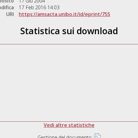
posito
17 Giu 2004
difica
17 Feb 2016 14:03
URI
https://amsacta.unibo.it/id/eprint/755
Statistica sui download
Vedi altre statistiche
Gestione del documento: