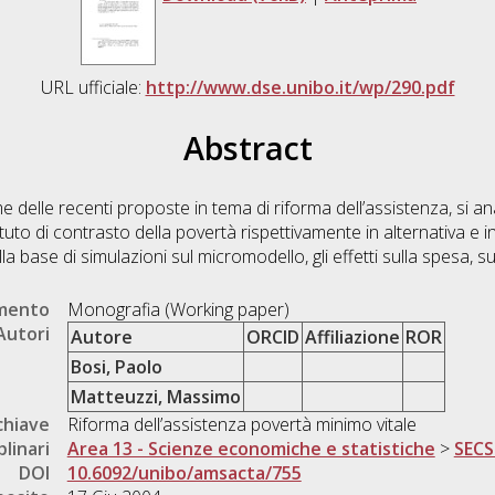
URL ufficiale:
http://www.dse.unibo.it/wp/290.pdf
Abstract
 delle recenti proposte in tema di riforma dell’assistenza, si a
stituto di contrasto della povertà rispettivamente in alternativa e 
ulla base di simulazioni sul micromodello, gli effetti sulla spesa, s
umento
Monografia (Working paper)
Autori
Autore
ORCID
Affiliazione
ROR
Bosi, Paolo
Matteuzzi, Massimo
chiave
Riforma dell’assistenza povertà minimo vitale
plinari
Area 13 - Scienze economiche e statistiche
>
SECS
DOI
10.6092/unibo/amsacta/755