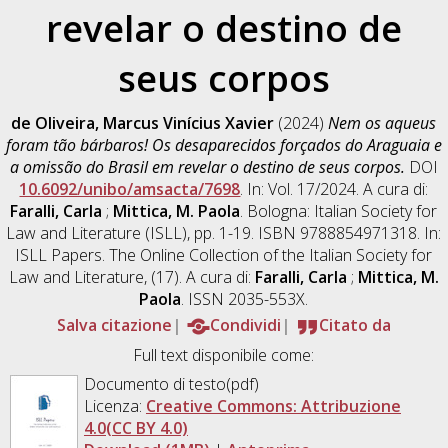
revelar o destino de
seus corpos
de Oliveira, Marcus Vinícius Xavier
(2024)
Nem os aqueus
foram tão bárbaros! Os desaparecidos forçados do Araguaia e
a omissão do Brasil em revelar o destino de seus corpos.
DOI
10.6092/unibo/amsacta/7698
. In: Vol. 17/2024. A cura di:
Faralli, Carla
;
Mittica, M. Paola
. Bologna: Italian Society for
Law and Literature (ISLL), pp. 1-19. ISBN 9788854971318. In:
ISLL Papers. The Online Collection of the Italian Society for
Law and Literature, (17). A cura di:
Faralli, Carla
;
Mittica, M.
Paola
. ISSN 2035-553X.
Salva citazione
Condividi
Citato da
Full text disponibile come:
Documento di testo(pdf)
Licenza:
Creative Commons: Attribuzione
4.0(CC BY 4.0)