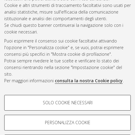
Cookie e altri strumenti di tracciamento facoltativi sono usati per
Vedi altre statistiche
analisi statistiche, misure sull'efficacia della comunicazione
istituzionale e analisi dei comportamenti degli utenti.
Gestione del documento:
Se chiudi questo banner continuerai la navigazione solo con i
cookie necessari.
Puoi esprimere il consenso sui cookie facoltativi attivando
AMS Acta
l'opzione in "Personalizza cookie" e, se vuoi, potrai esprimere
ISSN: 2038-7954
Atom
consensi più specifici in "Mostra cookie di profilazione".
re3data.org -
Potrai sempre rivedere le tue scelte e verificare lo stato dei
doi.org/10.17616/R3P19R
consensi rientrando nella sezione "Impostazione cookie" del
Rss
Servizio implementato e
1.0
sito.
gestito da
AlmaDL
Per maggiori informazioni
consulta la nostra Cookie policy
.
Impostazioni Cookie
Rss
Informativa sulla privacy
2.0
COOKIE DI PROFILAZIONE -
Condizioni d'uso del sito
SOLO COOKIE NECESSARI
FACOLTATIVI
Mission e policies del
repository
Si tratta di cookie utilizzati per analizzare le caratteristiche della
navigazione degli utenti, creare profili in base al loro comportamento
PERSONALIZZA COOKIE
sul sito, per analisi di marketing.