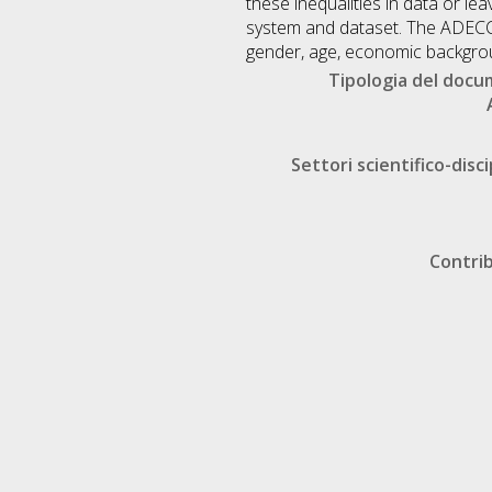
these inequalities in data or lea
system and dataset. The ADECCO
gender, age, economic backgrou
Tipologia del doc
Settori scientifico-disci
Contri