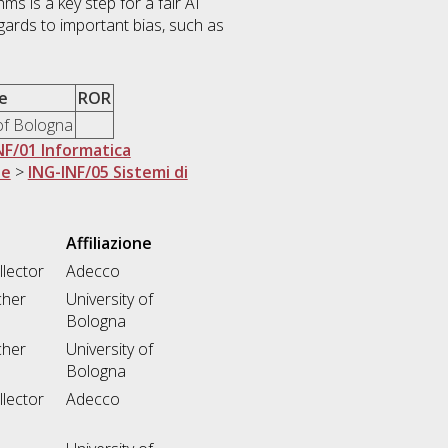
ms is a key step for a fair AI
ards to important bias, such as
ne
ROR
 of Bologna
NF/01 Informatica
ne
>
ING-INF/05 Sistemi di
Affiliazione
llector
Adecco
cher
University of
Bologna
cher
University of
Bologna
llector
Adecco