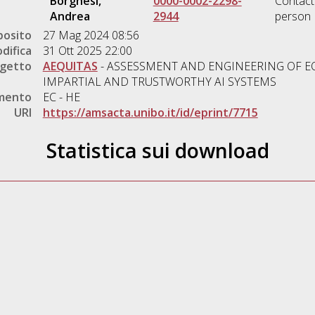
Borghesi,
0000-0002-2298-
Contact
Andrea
2944
person
posito
27 Mag 2024 08:56
difica
31 Ott 2025 22:00
ogetto
AEQUITAS
- ASSESSMENT AND ENGINEERING OF EQ
IMPARTIAL AND TRUSTWORTHY AI SYSTEMS
amento
EC - HE
URI
https://amsacta.unibo.it/id/eprint/7715
Statistica sui download