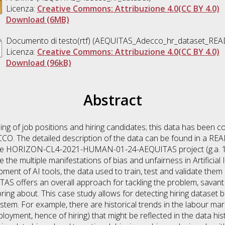
Licenza:
Creative Commons: Attribuzione 4.0(CC BY 4.0)
Download (6MB)
Documento di testo(rtf) (AEQUITAS_Adecco_hr_dataset_RE
Licenza:
Creative Commons: Attribuzione 4.0(CC BY 4.0)
Download (96kB)
Abstract
g of job positions and hiring candidates; this data has been col
CCO. The detailed description of the data can be found in a RE
 of the HORIZON-CL4-2021-HUMAN-01-24-AEQUITAS project (g.a. 
he multiple manifestations of bias and unfairness in Artificial In
ent of AI tools, the data used to train, test and validate them 
 offers an overall approach for tackling the problem, savant of 
ing about. This case study allows for detecting hiring dataset 
ystem. For example, there are historical trends in the labour mar
ployment, hence of hiring) that might be reflected in the data h