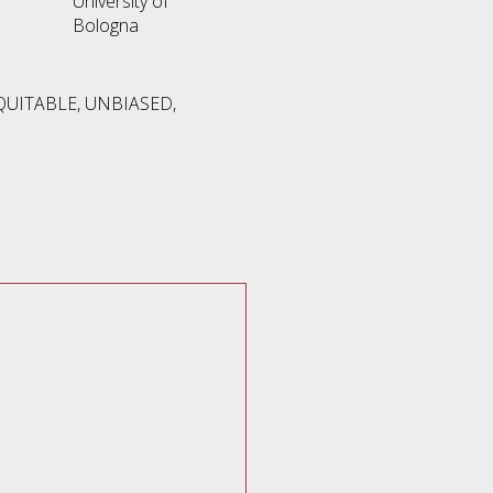
University of
Bologna
UITABLE, UNBIASED,