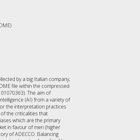
ADME)
lected by a big Italian company,
ADME file within the compressed
101070363). The aim of
telligence (AI) from a variety of
or the interpretation practices
the criticalities that
biases which are the primary
ket in favour of men (higher
istory of ADECCO. Balancing