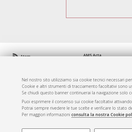
AMS Acta
Atom
ISSN: 2038-7954
Rss 1.0
re3data.org -
doi.org/10
Rss 2.0
Servizio implementato e 
Nel nostro sito utilizziamo sia cookie tecnici necessari per
Impostazioni Cookie
Cookie e altri strumenti di tracciamento facoltativi sono us
Informativa sulla privacy
Se chiudi questo banner continuerai la navigazione solo c
Condizioni d'uso del sito
Puoi esprimere il consenso sui cookie facoltativi attivando
Mission e policies del rep
Potrai sempre rivedere le tue scelte e verificare lo stato 
Per maggiori informazioni
consulta la nostra Cookie pol
COOKIE DI PROFILAZIONE - FACOLTATIVI