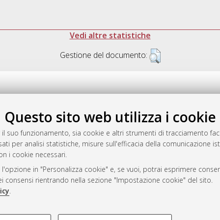
Vedi altre statistiche
Gestione del documento:
Questo sito web utilizza i cookie
.17616/R3P19R
gestito da
AlmaDL
 il suo funzionamento, sia cookie e altri strumenti di tracciamento faco
ati per analisi statistiche, misure sull'efficacia della comunicazione is
on i cookie necessari.
 l'opzione in "Personalizza cookie" e, se vuoi, potrai esprimere consens
ository
dei consensi rientrando nella sezione "Impostazione cookie" del sito.
icy
.
COOKIE TECNICI - NECES