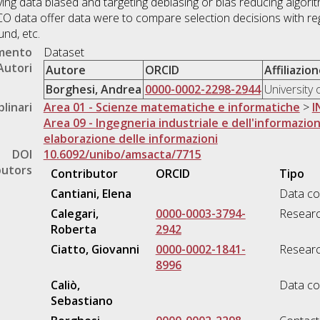
ving data biased and targeting debiasing or bias reducing algorith
 data offer data were to compare selection decisions with reg
nd, etc.
umento
Dataset
Autori
Autore
ORCID
Affiliazio
Borghesi, Andrea
0000-0002-2298-2944
University
plinari
Area 01 - Scienze matematiche e informatiche
>
I
Area 09 - Ingegneria industriale e dell'informazio
elaborazione delle informazioni
DOI
10.6092/unibo/amsacta/7715
butors
Contributor
ORCID
Tipo
Cantiani, Elena
Data co
Calegari,
0000-0003-3794-
Resear
Roberta
2942
Ciatto, Giovanni
0000-0002-1841-
Resear
8996
Caliò,
Data co
Sebastiano