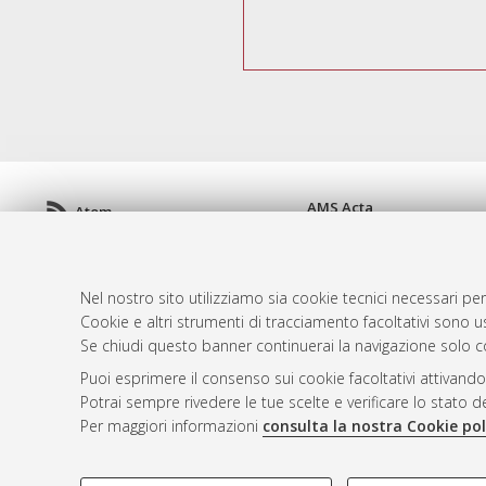
AMS Acta
Atom
ISSN: 2038-7954
Rss 1.0
re3data.org -
doi.org/10
Rss 2.0
Servizio implementato e 
Nel nostro sito utilizziamo sia cookie tecnici necessari per
Impostazioni Cookie
Cookie e altri strumenti di tracciamento facoltativi sono us
Informativa sulla privacy
Se chiudi questo banner continuerai la navigazione solo c
Condizioni d'uso del sito
Puoi esprimere il consenso sui cookie facoltativi attivando
Mission e policies del rep
Potrai sempre rivedere le tue scelte e verificare lo stato 
Per maggiori informazioni
consulta la nostra Cookie pol
COOKIE DI PROFILAZIONE - FACOLTATIVI