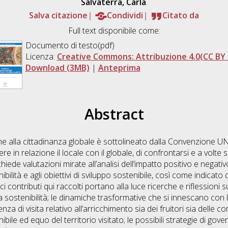
Salvaterra, Carla
.
Salva citazione
Condividi
Citato da
Full text disponibile come:
Documento di testo(pdf)
Licenza:
Creative Commons: Attribuzione 4.0(CC BY 
Download (3MB)
|
Anteprima
Abstract
ne alla cittadinanza globale è sottolineato dalla Convenzione U
e in relazione il locale con il globale, di confrontarsi e a volte sc
hiede valutazioni mirate all’analisi dell’impatto positivo e negativ
ibilità e agli obiettivi di sviluppo sostenibile, così come indica
contributi qui raccolti portano alla luce ricerche e riflessioni su 
a sostenibilità; le dinamiche trasformative che si innescano con la
enza di visita relativo all’arricchimento sia dei fruitori sia delle co
nibile ed equo del territorio visitato; le possibili strategie di go