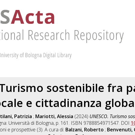
urismo sostenibile fra 
ocale e cittadinanza globa
tilani, Patrizia
;
Mariotti, Alessia
(2024)
UNESCO. Turismo soste
na: Università di Bologna, p. 161. ISBN 9788854971547. DOI
1
ioni e prospettive (3). A cura di:
Balzani, Roberto
;
Benvenuti, 