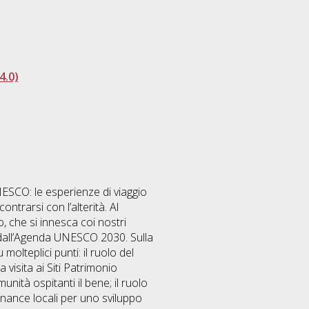
4.0)
NESCO: le esperienze di viaggio
ontrarsi con l’alterità. Al
o, che si innesca coi nostri
to dall’Agenda UNESCO 2030. Sulla
molteplici punti: il ruolo del
 visita ai Siti Patrimonio
munità ospitanti il bene; il ruolo
vernance locali per uno sviluppo