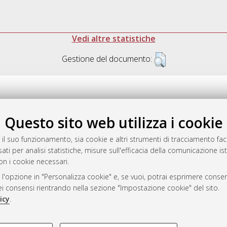
Vedi altre statistiche
Gestione del documento:
Questo sito web utilizza i cookie
.17616/R3P19R
gestito da
AlmaDL
 il suo funzionamento, sia cookie e altri strumenti di tracciamento faco
ati per analisi statistiche, misure sull'efficacia della comunicazione is
on i cookie necessari.
 l'opzione in "Personalizza cookie" e, se vuoi, potrai esprimere consens
ository
dei consensi rientrando nella sezione "Impostazione cookie" del sito.
icy
.
COOKIE TECNICI - NECES