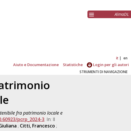
AlmaDL
it
en
Aiuto e Documentazione
Statistiche
Login per gli autori
STRUMENTI DI NAVIGAZIONE
patrimonio
le
nibile fra patrimonio locale e
0.60923/pcrp_2024-3
. In: Il
Giuliana
;
Citti, Francesco
;