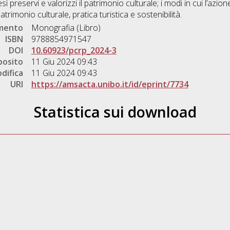
sì preservi e valorizzi il patrimonio culturale; i modi in cui l’azi
trimonio culturale, pratica turistica e sostenibilità.
umento
Monografia (Libro)
ISBN
9788854971547
DOI
10.60923/pcrp_2024-3
posito
11 Giu 2024 09:43
difica
11 Giu 2024 09:43
URI
https://amsacta.unibo.it/id/eprint/7734
Statistica sui download