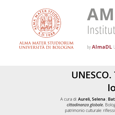
UNESCO. T
l
A cura di:
Aureli, Selena
;
Bat
cittadinanza globale.
Bolog
patrimonio culturale: rifless