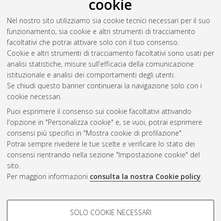
cookie
Nel nostro sito utilizziamo sia cookie tecnici necessari per il suo
funzionamento, sia cookie e altri strumenti di tracciamento
facoltativi che potrai attivare solo con il tuo consenso.
Cookie e altri strumenti di tracciamento facoltativi sono usati per
Vedi altre statistiche
analisi statistiche, misure sull'efficacia della comunicazione
istituzionale e analisi dei comportamenti degli utenti.
Gestione del documento:
Se chiudi questo banner continuerai la navigazione solo con i
cookie necessari.
Puoi esprimere il consenso sui cookie facoltativi attivando
AMS Acta
l'opzione in "Personalizza cookie" e, se vuoi, potrai esprimere
ISSN: 2038-7954
Atom
consensi più specifici in "Mostra cookie di profilazione".
re3data.org -
Potrai sempre rivedere le tue scelte e verificare lo stato dei
doi.org/10.17616/R3P19R
consensi rientrando nella sezione "Impostazione cookie" del
Rss
Servizio implementato e
1.0
sito.
gestito da
AlmaDL
Per maggiori informazioni
consulta la nostra Cookie policy
.
Impostazioni Cookie
Rss
Informativa sulla privacy
2.0
COOKIE DI PROFILAZIONE -
Condizioni d'uso del sito
SOLO COOKIE NECESSARI
FACOLTATIVI
Mission e policies del