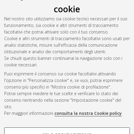
cookie
Nel nostro sito utilizziamo sia cookie tecnici necessari per il suo
funzionamento, sia cookie e altri strumenti di tracciamento
facoltativi che potrai attivare solo con il tuo consenso.
Cookie e altri strumenti di tracciamento facoltativi sono usati per
Vedi altre statistiche
analisi statistiche, misure sull'efficacia della comunicazione
istituzionale e analisi dei comportamenti degli utenti.
Gestione del documento:
Se chiudi questo banner continuerai la navigazione solo con i
cookie necessari.
Puoi esprimere il consenso sui cookie facoltativi attivando
AMS Acta
l'opzione in "Personalizza cookie" e, se vuoi, potrai esprimere
ISSN: 2038-7954
Atom
consensi più specifici in "Mostra cookie di profilazione".
re3data.org -
Potrai sempre rivedere le tue scelte e verificare lo stato dei
doi.org/10.17616/R3P19R
consensi rientrando nella sezione "Impostazione cookie" del
Rss
Servizio implementato e
1.0
sito.
gestito da
AlmaDL
Per maggiori informazioni
consulta la nostra Cookie policy
.
Impostazioni Cookie
Rss
Informativa sulla privacy
2.0
COOKIE DI PROFILAZIONE -
Condizioni d'uso del sito