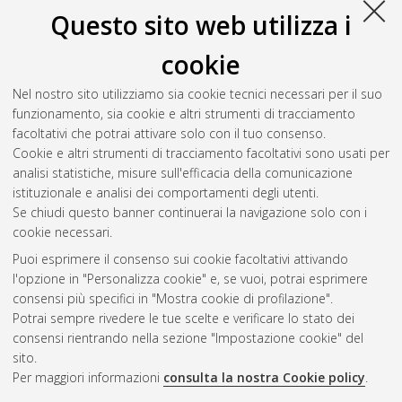
Questo sito web utilizza i
cookie
Nel nostro sito utilizziamo sia cookie tecnici necessari per il suo
funzionamento, sia cookie e altri strumenti di tracciamento
facoltativi che potrai attivare solo con il tuo consenso.
Cookie e altri strumenti di tracciamento facoltativi sono usati per
Vedi altre statistiche
analisi statistiche, misure sull'efficacia della comunicazione
istituzionale e analisi dei comportamenti degli utenti.
Gestione del documento:
Se chiudi questo banner continuerai la navigazione solo con i
cookie necessari.
Puoi esprimere il consenso sui cookie facoltativi attivando
AMS Acta
l'opzione in "Personalizza cookie" e, se vuoi, potrai esprimere
ISSN: 2038-7954
Atom
consensi più specifici in "Mostra cookie di profilazione".
re3data.org -
Potrai sempre rivedere le tue scelte e verificare lo stato dei
doi.org/10.17616/R3P19R
consensi rientrando nella sezione "Impostazione cookie" del
Rss
Servizio implementato e
1.0
sito.
gestito da
AlmaDL
Per maggiori informazioni
consulta la nostra Cookie policy
.
Impostazioni Cookie