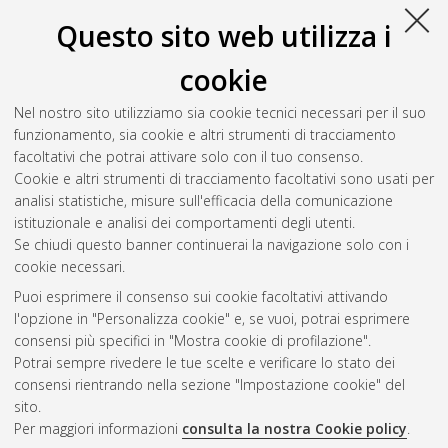
Questo sito web utilizza i
cookie
Nel nostro sito utilizziamo sia cookie tecnici necessari per il suo
funzionamento, sia cookie e altri strumenti di tracciamento
facoltativi che potrai attivare solo con il tuo consenso.
Cookie e altri strumenti di tracciamento facoltativi sono usati per
Vedi altre statistiche
analisi statistiche, misure sull'efficacia della comunicazione
istituzionale e analisi dei comportamenti degli utenti.
Gestione del documento:
Se chiudi questo banner continuerai la navigazione solo con i
cookie necessari.
Puoi esprimere il consenso sui cookie facoltativi attivando
AMS Acta
l'opzione in "Personalizza cookie" e, se vuoi, potrai esprimere
ISSN: 2038-7954
Atom
consensi più specifici in "Mostra cookie di profilazione".
re3data.org -
Potrai sempre rivedere le tue scelte e verificare lo stato dei
doi.org/10.17616/R3P19R
consensi rientrando nella sezione "Impostazione cookie" del
Rss
Servizio implementato e
1.0
sito.
gestito da
AlmaDL
Per maggiori informazioni
consulta la nostra Cookie policy
.
Impostazioni Cookie