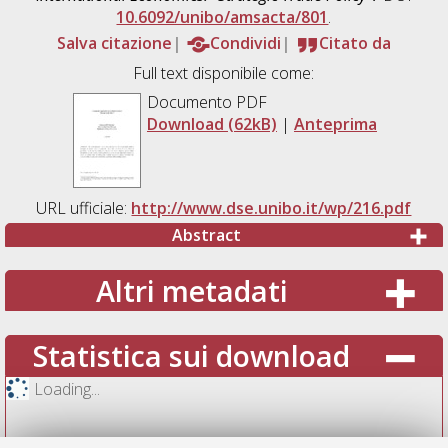
10.6092/unibo/amsacta/801
.
Salva citazione
Condividi
Citato da
Full text disponibile come:
Documento PDF
Download (62kB)
|
Anteprima
URL ufficiale:
http://www.dse.unibo.it/wp/216.pdf
Abstract
Altri metadati
Statistica sui download
Loading...