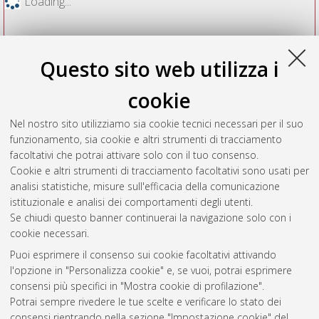
Loading...
Questo sito web utilizza i
cookie
Nel nostro sito utilizziamo sia cookie tecnici necessari per il suo
funzionamento, sia cookie e altri strumenti di tracciamento
facoltativi che potrai attivare solo con il tuo consenso.
Cookie e altri strumenti di tracciamento facoltativi sono usati per
Vedi altre statistiche
analisi statistiche, misure sull'efficacia della comunicazione
istituzionale e analisi dei comportamenti degli utenti.
Gestione del documento:
Se chiudi questo banner continuerai la navigazione solo con i
cookie necessari.
Puoi esprimere il consenso sui cookie facoltativi attivando
AMS Acta
l'opzione in "Personalizza cookie" e, se vuoi, potrai esprimere
ISSN: 2038-7954
Atom
consensi più specifici in "Mostra cookie di profilazione".
re3data.org -
Potrai sempre rivedere le tue scelte e verificare lo stato dei
doi.org/10.17616/R3P19R
consensi rientrando nella sezione "Impostazione cookie" del
Rss