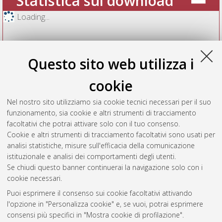
Statistica sui download
Loading...
Questo sito web utilizza i
cookie
Nel nostro sito utilizziamo sia cookie tecnici necessari per il suo
funzionamento, sia cookie e altri strumenti di tracciamento
facoltativi che potrai attivare solo con il tuo consenso.
Cookie e altri strumenti di tracciamento facoltativi sono usati per
Vedi altre statistiche
analisi statistiche, misure sull'efficacia della comunicazione
istituzionale e analisi dei comportamenti degli utenti.
Gestione del documento:
Se chiudi questo banner continuerai la navigazione solo con i
cookie necessari.
Puoi esprimere il consenso sui cookie facoltativi attivando
AMS Acta
l'opzione in "Personalizza cookie" e, se vuoi, potrai esprimere
ISSN: 2038-7954
Atom
consensi più specifici in "Mostra cookie di profilazione".