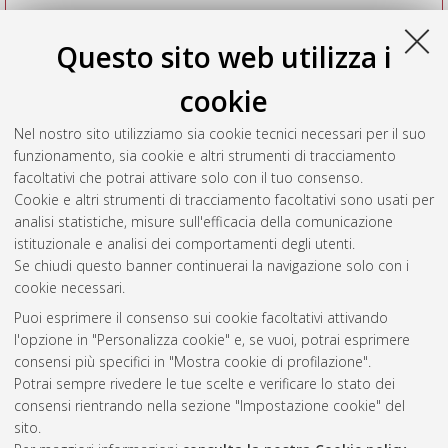
Questo sito web utilizza i
cookie
Nel nostro sito utilizziamo sia cookie tecnici necessari per il suo
funzionamento, sia cookie e altri strumenti di tracciamento
facoltativi che potrai attivare solo con il tuo consenso.
Cookie e altri strumenti di tracciamento facoltativi sono usati per
Vedi altre statistiche
analisi statistiche, misure sull'efficacia della comunicazione
istituzionale e analisi dei comportamenti degli utenti.
Gestione del documento:
Se chiudi questo banner continuerai la navigazione solo con i
cookie necessari.
Puoi esprimere il consenso sui cookie facoltativi attivando
AMS Acta
l'opzione in "Personalizza cookie" e, se vuoi, potrai esprimere
ISSN: 2038-7954
Atom
consensi più specifici in "Mostra cookie di profilazione".
re3data.org -
Potrai sempre rivedere le tue scelte e verificare lo stato dei
doi.org/10.17616/R3P19R
consensi rientrando nella sezione "Impostazione cookie" del
Rss
Servizio implementato e
1.0
sito.
gestito da
AlmaDL