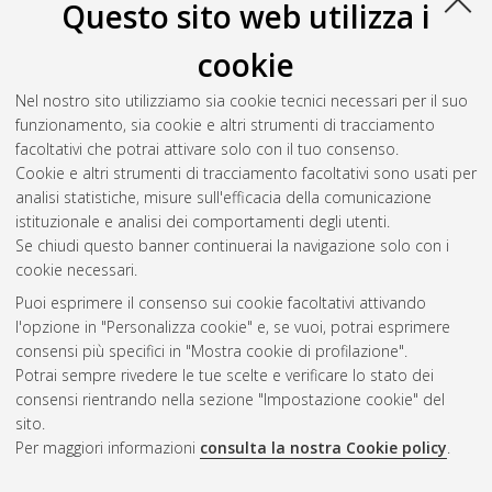
Questo sito web utilizza i
cookie
Nel nostro sito utilizziamo sia cookie tecnici necessari per il suo
funzionamento, sia cookie e altri strumenti di tracciamento
facoltativi che potrai attivare solo con il tuo consenso.
Cookie e altri strumenti di tracciamento facoltativi sono usati per
Vedi altre statistiche
analisi statistiche, misure sull'efficacia della comunicazione
istituzionale e analisi dei comportamenti degli utenti.
Gestione del documento:
Se chiudi questo banner continuerai la navigazione solo con i
cookie necessari.
Puoi esprimere il consenso sui cookie facoltativi attivando
AMS Acta
l'opzione in "Personalizza cookie" e, se vuoi, potrai esprimere
ISSN: 2038-7954
Atom
consensi più specifici in "Mostra cookie di profilazione".
re3data.org -
Potrai sempre rivedere le tue scelte e verificare lo stato dei
doi.org/10.17616/R3P19R
consensi rientrando nella sezione "Impostazione cookie" del
Rss
Servizio implementato e
1.0
sito.
gestito da
AlmaDL
Per maggiori informazioni
consulta la nostra Cookie policy
.
Impostazioni Cookie
Rss
Informativa sulla privacy