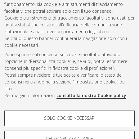
funzionamento, sia cookie e altri strumenti di tracciamento
facoltativi che potrai attivare solo con il tuo consenso.
Cookie e altri strumenti di tracciamento facoltativi sono usati per
Vedi altre statistiche
analisi statistiche, misure sull'efficacia della comunicazione
istituzionale e analisi dei comportamenti degli utenti.
Gestione del documento:
Se chiudi questo banner continuerai la navigazione solo con i
cookie necessari.
Puoi esprimere il consenso sui cookie facoltativi attivando
AMS Acta
l'opzione in "Personalizza cookie" e, se vuoi, potrai esprimere
ISSN: 2038-7954
Atom
consensi più specifici in "Mostra cookie di profilazione".
re3data.org -
Potrai sempre rivedere le tue scelte e verificare lo stato dei
doi.org/10.17616/R3P19R
consensi rientrando nella sezione "Impostazione cookie" del
Rss
Servizio implementato e
1.0
sito.
gestito da
AlmaDL
Per maggiori informazioni
consulta la nostra Cookie policy
.
Impostazioni Cookie
Rss
Informativa sulla privacy
2.0
COOKIE DI PROFILAZIONE -
Condizioni d'uso del sito
SOLO COOKIE NECESSARI
FACOLTATIVI
Mission e policies del
repository
Si tratta di cookie utilizzati per analizzare le caratteristiche della
navigazione degli utenti, creare profili in base al loro comportamento
PERSONALIZZA COOKIE