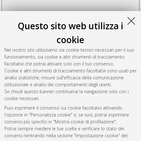
Questo sito web utilizza i
cookie
Nel nostro sito utilizziamo sia cookie tecnici necessari per il suo
funzionamento, sia cookie e altri strumenti di tracciamento
facoltativi che potrai attivare solo con il tuo consenso.
Cookie e altri strumenti di tracciamento facoltativi sono usati per
Vedi altre statistiche
analisi statistiche, misure sull'efficacia della comunicazione
istituzionale e analisi dei comportamenti degli utenti.
Gestione del documento:
Se chiudi questo banner continuerai la navigazione solo con i
cookie necessari.
Puoi esprimere il consenso sui cookie facoltativi attivando
AMS Acta
l'opzione in "Personalizza cookie" e, se vuoi, potrai esprimere
ISSN: 2038-7954
Atom
consensi più specifici in "Mostra cookie di profilazione".
re3data.org -
Potrai sempre rivedere le tue scelte e verificare lo stato dei
doi.org/10.17616/R3P19R
consensi rientrando nella sezione "Impostazione cookie" del
Rss
Servizio implementato e