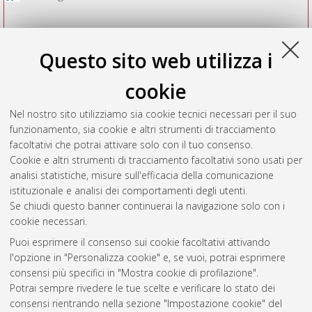
Questo sito web utilizza i
cookie
Nel nostro sito utilizziamo sia cookie tecnici necessari per il suo
funzionamento, sia cookie e altri strumenti di tracciamento
facoltativi che potrai attivare solo con il tuo consenso.
Cookie e altri strumenti di tracciamento facoltativi sono usati per
Vedi altre statistiche
analisi statistiche, misure sull'efficacia della comunicazione
istituzionale e analisi dei comportamenti degli utenti.
Gestione del documento:
Se chiudi questo banner continuerai la navigazione solo con i
cookie necessari.
Puoi esprimere il consenso sui cookie facoltativi attivando
AMS Acta
l'opzione in "Personalizza cookie" e, se vuoi, potrai esprimere
ISSN: 2038-7954
Atom
consensi più specifici in "Mostra cookie di profilazione".
re3data.org -
Potrai sempre rivedere le tue scelte e verificare lo stato dei
doi.org/10.17616/R3P19R
consensi rientrando nella sezione "Impostazione cookie" del
Rss