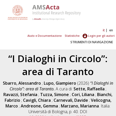
it
en
Aiuto e Documentazione
Statistiche
Login per gli autori
STRUMENTI DI NAVIGAZIONE
“I Dialoghi in Circolo”:
area di Taranto
Sbarro, Alessandro
;
Lupo, Giampiero
(2026)
“I Dialoghi in
Circolo”: area di Taranto.
A cura di:
Sette, Raffaella
;
Ravazzi, Stefania
;
Tuzza, Simone
;
Cori, Liliana
;
Bianchi,
Fabrizio
;
Cavigli, Chiara
;
Carnevali, Davide
;
Velicogna,
Marco
;
Andreone, Gemma
;
Marzano, Marianna
. Italia:
Università di Bologna, p. 40. DOI