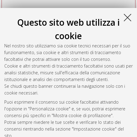
Questo sito web utilizza i
cookie
Nel nostro sito utilizziamo sia cookie tecnici necessari per il suo
funzionamento, sia cookie e altri strumenti di tracciamento
facoltativi che potrai attivare solo con il tuo consenso.
Cookie e altri strumenti di tracciamento facoltativi sono usati per
Vedi altre statistiche
analisi statistiche, misure sull'efficacia della comunicazione
istituzionale e analisi dei comportamenti degli utenti.
Gestione del documento:
Se chiudi questo banner continuerai la navigazione solo con i
cookie necessari.
Puoi esprimere il consenso sui cookie facoltativi attivando
AMS Acta
l'opzione in "Personalizza cookie" e, se vuoi, potrai esprimere
ISSN: 2038-7954
Atom
consensi più specifici in "Mostra cookie di profilazione".
re3data.org -
Potrai sempre rivedere le tue scelte e verificare lo stato dei
doi.org/10.17616/R3P19R
consensi rientrando nella sezione "Impostazione cookie" del
Rss
Servizio implementato e
1.0
sito.