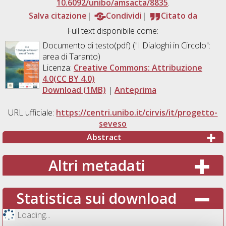
10.6092/unibo/amsacta/8835
.
Salva citazione
Condividi
Citato da
Full text disponibile come:
Documento di testo(pdf) ("I Dialoghi in Circolo":
area di Taranto)
Licenza:
Creative Commons: Attribuzione
4.0(CC BY 4.0)
Download (1MB)
|
Anteprima
URL ufficiale:
https://centri.unibo.it/cirvis/it/progetto-
seveso
Abstract
Altri metadati
Statistica sui download
Loading...