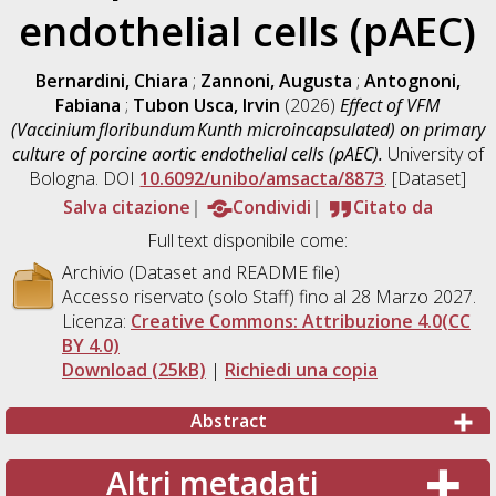
endothelial cells (pAEC)
Bernardini, Chiara
;
Zannoni, Augusta
;
Antognoni,
Fabiana
;
Tubon Usca, Irvin
(2026)
Effect of VFM
(Vaccinium floribundum Kunth microincapsulated) on primary
culture of porcine aortic endothelial cells (pAEC).
University of
Bologna. DOI
10.6092/unibo/amsacta/8873
. [Dataset]
Salva citazione
Condividi
Citato da
Full text disponibile come:
Archivio (Dataset and README file)
Accesso riservato (solo Staff) fino al 28 Marzo 2027.
Licenza:
Creative Commons: Attribuzione 4.0(CC
BY 4.0)
Download (25kB)
|
Richiedi una copia
Abstract
Altri metadati