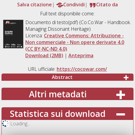
Salva citazione
Condividi
Citato da
Full text disponibile come:
Documento di testo(pdf) (Co.Co.War - Handbook.
Managing Dissonant Heritage)
Licenza:
Creative Commons: Attribuzione -
Non commerciale - Non opere derivate 4.0
(CC BY-NC-ND 4.0)
Download (2MB)
|
Anteprima
URL ufficiale:
https://cocowar.com/
Abstract
Altri metadati
Statistica sui download
Loading...