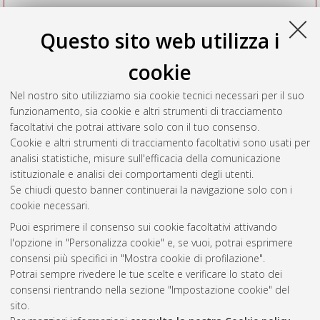
Questo sito web utilizza i
cookie
Nel nostro sito utilizziamo sia cookie tecnici necessari per il suo
funzionamento, sia cookie e altri strumenti di tracciamento
facoltativi che potrai attivare solo con il tuo consenso.
Cookie e altri strumenti di tracciamento facoltativi sono usati per
Vedi altre statistiche
analisi statistiche, misure sull'efficacia della comunicazione
istituzionale e analisi dei comportamenti degli utenti.
Gestione del documento:
Se chiudi questo banner continuerai la navigazione solo con i
cookie necessari.
Puoi esprimere il consenso sui cookie facoltativi attivando
AMS Acta
l'opzione in "Personalizza cookie" e, se vuoi, potrai esprimere
ISSN: 2038-7954
Atom
consensi più specifici in "Mostra cookie di profilazione".
re3data.org -
Potrai sempre rivedere le tue scelte e verificare lo stato dei
doi.org/10.17616/R3P19R
consensi rientrando nella sezione "Impostazione cookie" del
Rss
Servizio implementato e
1.0
sito.
gestito da
AlmaDL