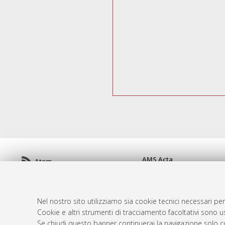
AMS Acta
Atom
ISSN: 2038-7954
Rss 1.0
re3data.org -
doi.org/10
Rss 2.0
Servizio implementato e 
Nel nostro sito utilizziamo sia cookie tecnici necessari per
Impostazioni Cookie
Cookie e altri strumenti di tracciamento facoltativi sono us
Informativa sulla privacy
Se chiudi questo banner continuerai la navigazione solo c