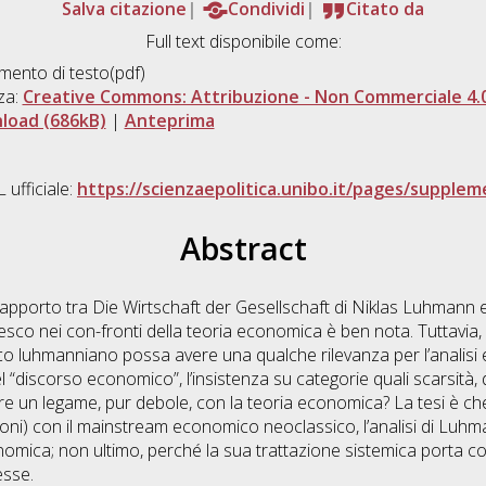
Salva citazione
Condividi
Citato da
Full text disponibile come:
ento di testo(pdf)
za:
Creative Commons: Attribuzione - Non Commerciale 4.0
load (686kB)
|
Anteprima
 ufficiale:
https://scienzaepolitica.unibo.it/pages/supplem
Abstract
 rapporto tra Die Wirtschaft der Gesellschaft di Niklas Luhmann e 
desco nei con-fronti della teoria economica è ben nota. Tuttavia
mico luhmanniano possa avere una qualche rilevanza per l’anali
i del “discorso economico”, l’insistenza su categorie quali scarsità
re un legame, pur debole, con la teoria economica? La tesi è che
i) con il mainstream economico neoclassico, l’analisi di Luhma
conomica; non ultimo, perché la sua trattazione sistemica porta 
esse.