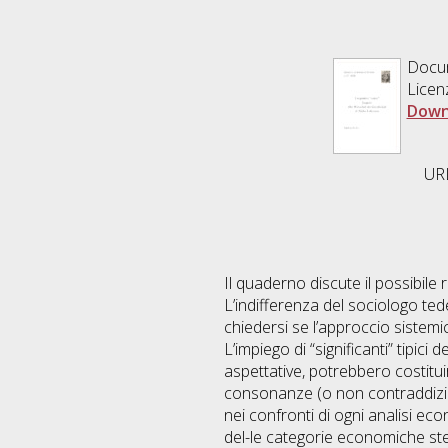
Docum
Licen
Down
URL
Il quaderno discute il possibile
L’indifferenza del sociologo te
chiedersi se l’approccio siste
L’impiego di “significanti” tipic
aspettative, potrebbero costitui
consonanze (o non contraddizion
nei confronti di ogni analisi e
del-le categorie economiche st