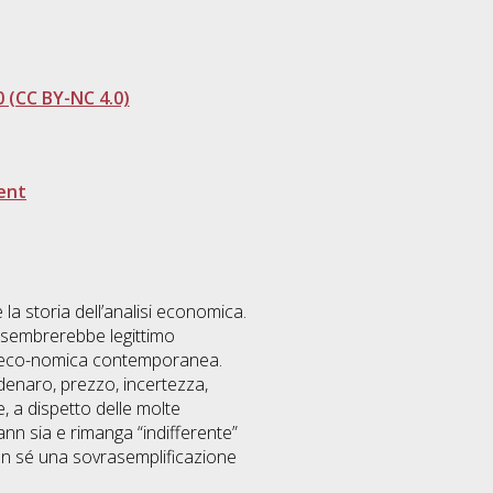
 (CC BY-NC 4.0)
ent
la storia dell’analisi economica.
, sembrerebbe legittimo
si eco-nomica contemporanea.
, denaro, prezzo, incertezza,
, a dispetto delle molte
nn sia e rimanga “indifferente”
con sé una sovrasemplificazione