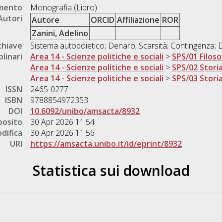
umento
Monografia (Libro)
Autori
Autore
ORCID
Affiliazione
ROR
Zanini, Adelino
chiave
Sistema autopoietico; Denaro; Scarsità; Contingenza;
plinari
Area 14 - Scienze politiche e sociali
>
SPS/01 Filosof
Area 14 - Scienze politiche e sociali
>
SPS/02 Storia
Area 14 - Scienze politiche e sociali
>
SPS/03 Storia
ISSN
2465-0277
ISBN
9788854972353
DOI
10.6092/unibo/amsacta/8932
posito
30 Apr 2026 11:54
difica
30 Apr 2026 11:56
URI
https://amsacta.unibo.it/id/eprint/8932
Statistica sui download