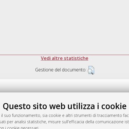
Vedi altre statistiche
Gestione del documento:
Questo sito web utilizza i cookie
.17616/R3P19R
gestito da
AlmaDL
 il suo funzionamento, sia cookie e altri strumenti di tracciamento faco
ati per analisi statistiche, misure sull'efficacia della comunicazione is
on i cookie necessari.