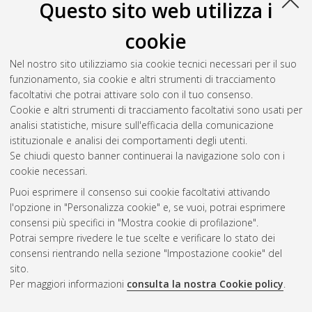
Questo sito web utilizza i
cookie
Nel nostro sito utilizziamo sia cookie tecnici necessari per il suo
funzionamento, sia cookie e altri strumenti di tracciamento
facoltativi che potrai attivare solo con il tuo consenso.
Cookie e altri strumenti di tracciamento facoltativi sono usati per
Vedi altre statistiche
analisi statistiche, misure sull'efficacia della comunicazione
istituzionale e analisi dei comportamenti degli utenti.
Gestione del documento:
Se chiudi questo banner continuerai la navigazione solo con i
cookie necessari.
Puoi esprimere il consenso sui cookie facoltativi attivando
AMS Acta
l'opzione in "Personalizza cookie" e, se vuoi, potrai esprimere
ISSN: 2038-7954
Atom
consensi più specifici in "Mostra cookie di profilazione".
re3data.org -
Potrai sempre rivedere le tue scelte e verificare lo stato dei
doi.org/10.17616/R3P19R
consensi rientrando nella sezione "Impostazione cookie" del
Rss
Servizio implementato e
1.0
sito.
gestito da
AlmaDL
Per maggiori informazioni
consulta la nostra Cookie policy
.
Impostazioni Cookie
Rss
Informativa sulla privacy