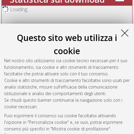
Loading...
Questo sito web utilizza i
cookie
Nel nostro sito utilizziamo sia cookie tecnici necessari per il suo
funzionamento, sia cookie e altri strumenti di tracciamento
facoltativi che potrai attivare solo con il tuo consenso.
Cookie e altri strumenti di tracciamento facoltativi sono usati per
Vedi altre statistiche
analisi statistiche, misure sull'efficacia della comunicazione
istituzionale e analisi dei comportamenti degli utenti.
Gestione del documento:
Se chiudi questo banner continuerai la navigazione solo con i
cookie necessari.
Puoi esprimere il consenso sui cookie facoltativi attivando
AMS Acta
l'opzione in "Personalizza cookie" e, se vuoi, potrai esprimere
ISSN: 2038-7954
Atom
consensi più specifici in "Mostra cookie di profilazione".
re3data.org -