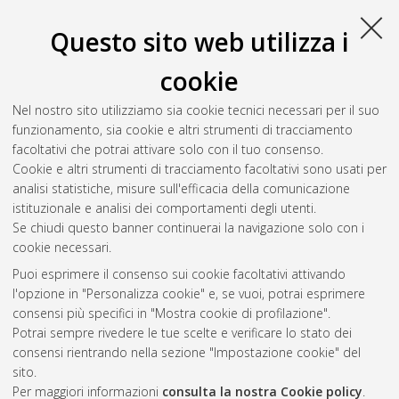
Questo sito web utilizza i
cookie
Nel nostro sito utilizziamo sia cookie tecnici necessari per il suo
funzionamento, sia cookie e altri strumenti di tracciamento
facoltativi che potrai attivare solo con il tuo consenso.
Cookie e altri strumenti di tracciamento facoltativi sono usati per
Vedi altre statistiche
analisi statistiche, misure sull'efficacia della comunicazione
istituzionale e analisi dei comportamenti degli utenti.
Gestione del documento:
Se chiudi questo banner continuerai la navigazione solo con i
cookie necessari.
Puoi esprimere il consenso sui cookie facoltativi attivando
AMS Acta
l'opzione in "Personalizza cookie" e, se vuoi, potrai esprimere
ISSN: 2038-7954
Atom
consensi più specifici in "Mostra cookie di profilazione".
re3data.org -
Potrai sempre rivedere le tue scelte e verificare lo stato dei
doi.org/10.17616/R3P19R
consensi rientrando nella sezione "Impostazione cookie" del
Rss
Servizio implementato e
1.0
sito.
gestito da
AlmaDL
Per maggiori informazioni
consulta la nostra Cookie policy
.