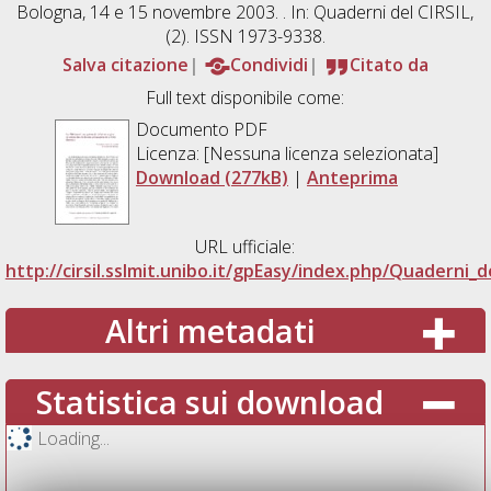
Bologna, 14 e 15 novembre 2003. . In: Quaderni del CIRSIL,
(2). ISSN 1973-9338.
Salva citazione
Condividi
Citato da
Full text disponibile come:
Documento PDF
Licenza: [Nessuna licenza selezionata]
Download (277kB)
|
Anteprima
URL ufficiale:
http://cirsil.sslmit.unibo.it/gpEasy/index.php/Quaderni_d
Altri metadati
Statistica sui download
Loading...