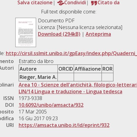
Salva citazione
Condividi
Citato da
Full text disponibile come:
Documento PDF
Licenza: [Nessuna licenza selezionata]
Download (294kB)
|
Anteprima
le:
http://cirsil.sslmit.unibo.it/gpEasy/index.php/Quaderni_
umento
Estratto da libro
Autori
Autore
ORCID
Affiliazione
ROR
Rieger, Marie A.
plinari
Area 10 - Scienze dell'antichità, filologico-letterar
LIN/14 Lingua e traduzione - Lingua tedesca
ISSN
1973-9338
DOI
10.6092/unibo/amsacta/932
posito
17 Mar 2005
difica
16 Giu 2017 09:23
URI
https://amsacta.unibo.it/id/eprint/932