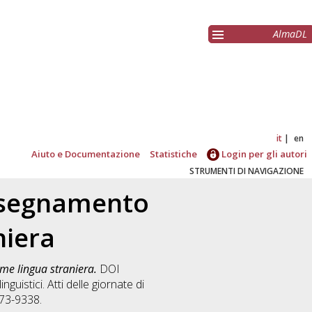
AlmaDL
it
en
Aiuto e Documentazione
Statistiche
Login per gli autori
STRUMENTI DI NAVIGAZIONE
'insegnamento
niera
ome lingua straniera.
DOI
nguistici. Atti delle giornate di
973-9338.