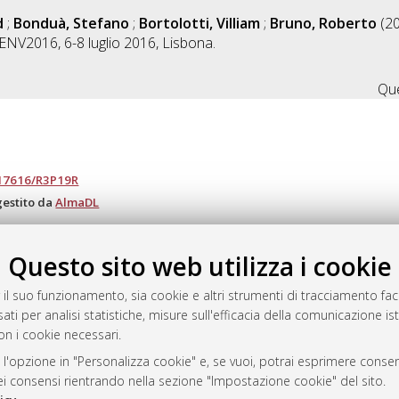
d
;
Bonduà, Stefano
;
Bortolotti, Villiam
;
Bruno, Roberto
(2
NV2016, 6-8 luglio 2016, Lisbona.
Que
.17616/R3P19R
gestito da
AlmaDL
Questo sito web utilizza i cookie
ository
 il suo funzionamento, sia cookie e altri strumenti di tracciamento faco
ati per analisi statistiche, misure sull'efficacia della comunicazione is
on i cookie necessari.
 l'opzione in "Personalizza cookie" e, se vuoi, potrai esprimere consens
dei consensi rientrando nella sezione "Impostazione cookie" del sito.
 Bologna, 2007-2026.