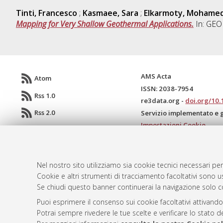
Tinti, Francesco
;
Kasmaee, Sara
;
Elkarmoty, Mohame
Mapping for Very Shallow Geothermal Applications.
In: GEOE
AMS Acta
Atom
ISSN: 2038-7954
Rss 1.0
re3data.org -
doi.org/10
Rss 2.0
Servizio implementato e 
Impostazioni Cookie
Informativa sulla privacy
Condizioni d'uso del sito
Mission e policies del rep
Nel nostro sito utilizziamo sia cookie tecnici necessari per
Cookie e altri strumenti di tracciamento facoltativi sono us
Se chiudi questo banner continuerai la navigazione solo c
Puoi esprimere il consenso sui cookie facoltativi attivando
Potrai sempre rivedere le tue scelte e verificare lo stato 
© ALMA MATER STUDIORUM - Università d