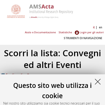
it
en
Aiuto e Documentazione
Statistiche
Login per gli autori
STRUMENTI DI NAVIGAZIONE
Scorri la lista: Convegni
ed altri Eventi
Su di un livello
Atom
Esporta come
Questo sito web utilizza i
RSS 1.0
RSS 2.0
cookie
Nel nostro sito utilizziamo sia cookie tecnici necessari per il suo
Numero di documenti:
1
.