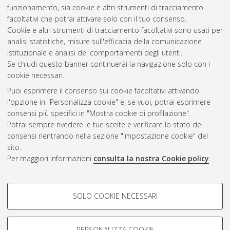
funzionamento, sia cookie e altri strumenti di tracciamento
Philip, Gill
(2006)
“…and I dropped my jaw with fear”: The role
facoltativi che potrai attivare solo con il tuo consenso.
of corpora in teaching phraseology.
[Preprint]
Cookie e altri strumenti di tracciamento facoltativi sono usati per
analisi statistiche, misure sull'efficacia della comunicazione
istituzionale e analisi dei comportamenti degli utenti.
Questa lista e' stata generata il
Thu Aug 6 14:45:25 2026
Se chiudi questo banner continuerai la navigazione solo con i
CEST
.
cookie necessari.
Puoi esprimere il consenso sui cookie facoltativi attivando
AMS Acta
l'opzione in "Personalizza cookie" e, se vuoi, potrai esprimere
ISSN: 2038-7954
Atom
consensi più specifici in "Mostra cookie di profilazione".
re3data.org -
Potrai sempre rivedere le tue scelte e verificare lo stato dei
doi.org/10.17616/R3P19R
consensi rientrando nella sezione "Impostazione cookie" del
Rss
Servizio implementato e
1.0
sito.
gestito da
AlmaDL
Per maggiori informazioni
consulta la nostra Cookie policy
.
Impostazioni Cookie
Rss
Informativa sulla privacy
2.0
COOKIE DI PROFILAZIONE -
Condizioni d'uso del sito
SOLO COOKIE NECESSARI
FACOLTATIVI
Mission e policies del
repository
Si tratta di cookie utilizzati per analizzare le caratteristiche della
navigazione degli utenti, creare profili in base al loro comportamento
PERSONALIZZA COOKIE