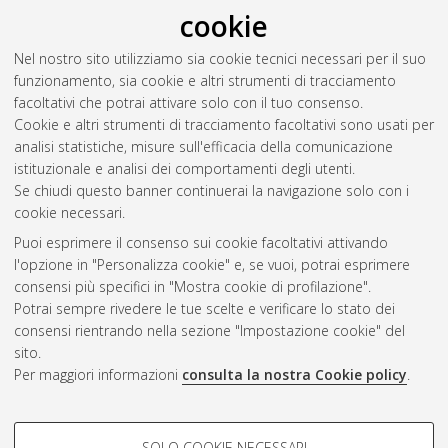
cookie
Arni, Patrick
;
Dragone, Davide
;
Goette, Lorenz
;
Ziebarth, Nicolas R.
(2020)
Biased Health Perceptions and
Nel nostro sito utilizziamo sia cookie tecnici necessari per il suo
Risky Health Behaviors: Theory and Evidence.
Bologna:
funzionamento, sia cookie e altri strumenti di tracciamento
Dipartimento di Scienze economiche, p. 47. DOI
facoltativi che potrai attivare solo con il tuo consenso.
10.6092/unibo/amsacta/6374
. In: Quaderni - Working Paper
Cookie e altri strumenti di tracciamento facoltativi sono usati per
DSE (1146). ISSN 2282-6483.
analisi statistiche, misure sull'efficacia della comunicazione
istituzionale e analisi dei comportamenti degli utenti.
Se chiudi questo banner continuerai la navigazione solo con i
Questa lista e' stata generata il
Fri Aug 7 20:35:23 2026 CEST
.
cookie necessari.
Puoi esprimere il consenso sui cookie facoltativi attivando
AMS Acta
l'opzione in "Personalizza cookie" e, se vuoi, potrai esprimere
ISSN: 2038-7954
Atom
consensi più specifici in "Mostra cookie di profilazione".
re3data.org -
Potrai sempre rivedere le tue scelte e verificare lo stato dei
doi.org/10.17616/R3P19R
consensi rientrando nella sezione "Impostazione cookie" del
Rss
Servizio implementato e
1.0
sito.
gestito da
AlmaDL
Per maggiori informazioni
consulta la nostra Cookie policy
.
Impostazioni Cookie
Rss
Informativa sulla privacy
2.0
COOKIE DI PROFILAZIONE -
Condizioni d'uso del sito
SOLO COOKIE NECESSARI