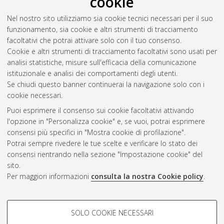
cookie
Álvarez-Aragón, Pablo
(2026)
Paths to the Rainforests:
Nel nostro sito utilizziamo sia cookie tecnici necessari per il suo
Ancestral Beliefs and Fertility in Sub-Saharan Africa.
Bologna:
funzionamento, sia cookie e altri strumenti di tracciamento
Dipartimento di Scienze economiche, p. 80. DOI
facoltativi che potrai attivare solo con il tuo consenso.
10.6092/unibo/amsacta/9004
. In: Quaderni - Working Paper
Cookie e altri strumenti di tracciamento facoltativi sono usati per
DSE (1226). ISSN 2282-6483.
analisi statistiche, misure sull'efficacia della comunicazione
istituzionale e analisi dei comportamenti degli utenti.
Se chiudi questo banner continuerai la navigazione solo con i
Questa lista e' stata generata il
Fri Aug 7 20:35:18 2026 CEST
.
cookie necessari.
Puoi esprimere il consenso sui cookie facoltativi attivando
AMS Acta
l'opzione in "Personalizza cookie" e, se vuoi, potrai esprimere
ISSN: 2038-7954
Atom
consensi più specifici in "Mostra cookie di profilazione".
re3data.org -
Potrai sempre rivedere le tue scelte e verificare lo stato dei
doi.org/10.17616/R3P19R
consensi rientrando nella sezione "Impostazione cookie" del
Rss
Servizio implementato e
1.0
sito.
gestito da
AlmaDL
Per maggiori informazioni
consulta la nostra Cookie policy
.
Impostazioni Cookie
Rss
Informativa sulla privacy
2.0
COOKIE DI PROFILAZIONE -
Condizioni d'uso del sito
SOLO COOKIE NECESSARI
FACOLTATIVI
Mission e policies del