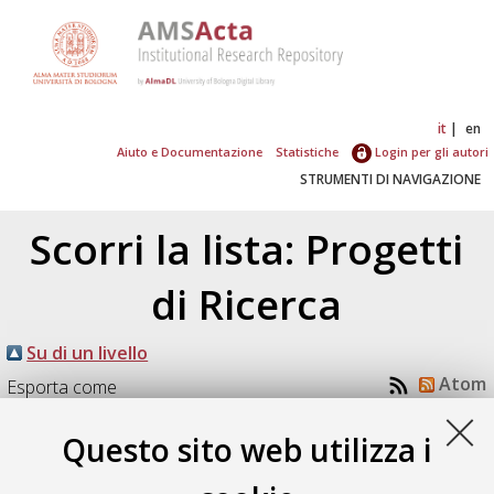
it
en
Aiuto e Documentazione
Statistiche
Login per gli autori
STRUMENTI DI NAVIGAZIONE
Scorri la lista: Progetti
di Ricerca
Su di un livello
Atom
Esporta come
RSS 1.0
RSS 2.0
Questo sito web utilizza i
Numero di documenti:
1
.