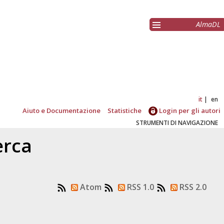
AlmaDL
it
en
Aiuto e Documentazione
Statistiche
Login per gli autori
STRUMENTI DI NAVIGAZIONE
erca
Atom
RSS 1.0
RSS 2.0