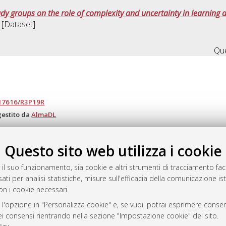
dy groups on the role of complexity and uncertainty in learning a
. [Dataset]
Que
.17616/R3P19R
gestito da
AlmaDL
Questo sito web utilizza i cookie
ository
 il suo funzionamento, sia cookie e altri strumenti di tracciamento faco
ati per analisi statistiche, misure sull'efficacia della comunicazione is
on i cookie necessari.
 l'opzione in "Personalizza cookie" e, se vuoi, potrai esprimere consens
dei consensi rientrando nella sezione "Impostazione cookie" del sito.
 Bologna, 2007-2026.