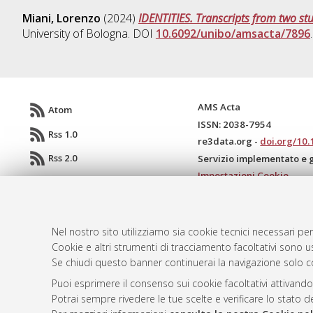
Miani, Lorenzo
(2024)
IDENTITIES. Transcripts from two stu
University of Bologna. DOI
10.6092/unibo/amsacta/7896
AMS Acta
Atom
ISSN: 2038-7954
Rss 1.0
re3data.org -
doi.org/10
Rss 2.0
Servizio implementato e 
Impostazioni Cookie
Informativa sulla privacy
Condizioni d'uso del sito
Mission e policies del rep
Nel nostro sito utilizziamo sia cookie tecnici necessari per
Cookie e altri strumenti di tracciamento facoltativi sono us
Se chiudi questo banner continuerai la navigazione solo c
Puoi esprimere il consenso sui cookie facoltativi attivando
Potrai sempre rivedere le tue scelte e verificare lo stato 
© ALMA MATER STUDIORUM - Università d