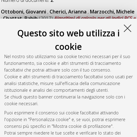
Ottoboni, Giovanni
;
Cherici, Arianna
;
Marzocchi, Michele
;
Chattat, Rabih
(2017)
Algoritimi di calcolo per gli indici PCS e
MCS del questinario SF-12.
DOI
Questo sito web utilizza i
10.6092/unibo/amsacta/5751
.
Ottoboni, Giovanni
;
Gallelli, Teresa
;
Mariani, Elena
;
cookie
Soluri, Valentina Rebecca
;
Nunziata, Stefano
;
Tessari,
Alessia
;
Savary, Jean-Pierre
;
Chattat, Rabih
(2018)
Nel nostro sito utilizziamo sia cookie tecnici necessari per il suo
Remote Home Physical Training for Seniors: Guidelines from
funzionamento, sia cookie e altri strumenti di tracciamento
the AAL-supported MOTION project.
European Journal of
facoltativi che potrai attivare solo con il tuo consenso.
Ageing . ISSN 1613-9380
Cookie e altri strumenti di tracciamento facoltativi sono usati per
analisi statistiche, misure sull'efficacia della comunicazione
istituzionale e analisi dei comportamenti degli utenti.
Questa lista e' stata generata il
Thu Aug 6 20:34:54 2026
Se chiudi questo banner continuerai la navigazione solo con i
CEST
.
cookie necessari.
Puoi esprimere il consenso sui cookie facoltativi attivando
AMS Acta
l'opzione in "Personalizza cookie" e, se vuoi, potrai esprimere
ISSN: 2038-7954
Atom
consensi più specifici in "Mostra cookie di profilazione".
re3data.org -
Potrai sempre rivedere le tue scelte e verificare lo stato dei
doi.org/10.17616/R3P19R