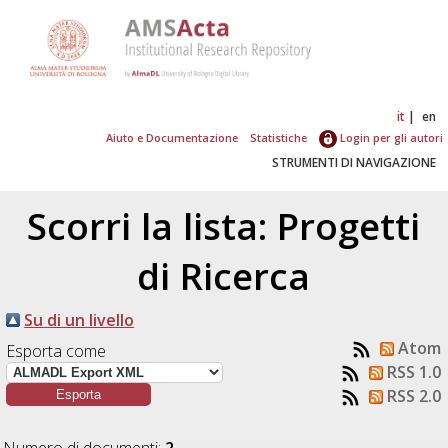
it
en
Aiuto e Documentazione
Statistiche
Login per gli autori
STRUMENTI DI NAVIGAZIONE
Scorri la lista: Progetti
di Ricerca
Su di un livello
Atom
Esporta come
RSS 1.0
RSS 2.0
Numero di documenti:
2
.