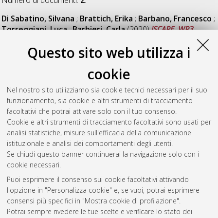
Di Sabatino, Silvana
;
Brattich, Erika
;
Barbano, Francesco
;
Torreggiani, Luca
;
Barbieri, Carla
(2020)
iSCAPE. WP3.
Effects of Photocatalytic Coatings in reducing NOx pollutant
Questo sito web utilizza i
concentrations. August 2018.
University of Bologna. DOI
10.6092/unibo/amsacta/6281
. [Dataset]
cookie
Di Sabatino, Silvana
;
Brattich, Erika
;
Barbano, Francesco
;
Torreggiani, Luca
;
Barbieri, Carla
;
Minguzzi, Enrico
(2020)
Nel nostro sito utilizziamo sia cookie tecnici necessari per il suo
iSCAPE. WP5. Effects of Vegetation Urban Street Canyons.
funzionamento, sia cookie e altri strumenti di tracciamento
Summer 2017 and Winter 2018 Experimental Campaigns.
facoltativi che potrai attivare solo con il tuo consenso.
University of Bologna. DOI
10.6092/unibo/amsacta/6317
.
Cookie e altri strumenti di tracciamento facoltativi sono usati per
[Dataset]
analisi statistiche, misure sull'efficacia della comunicazione
istituzionale e analisi dei comportamenti degli utenti.
Se chiudi questo banner continuerai la navigazione solo con i
Questa lista e' stata generata il
Fri Aug 7 20:35:01 2026 CEST
.
cookie necessari.
Puoi esprimere il consenso sui cookie facoltativi attivando
AMS Acta
l'opzione in "Personalizza cookie" e, se vuoi, potrai esprimere
ISSN: 2038-7954
Atom
consensi più specifici in "Mostra cookie di profilazione".
re3data.org -
Potrai sempre rivedere le tue scelte e verificare lo stato dei
doi.org/10.17616/R3P19R