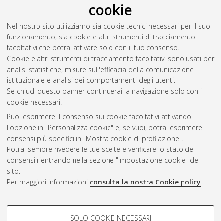
agreable ed rentable": recherche sur les deputes
cookie
de l'Italie liberale.
DOI
10.6092/unibo/amsacta/4324
. In: Les
Nel nostro sito utilizziamo sia cookie tecnici necessari per il suo
parlementaires de la Troisième République. A
funzionamento, sia cookie e altri strumenti di tracciamento
cura di:
Mayeur, Jean-Marie
;
Chaline, Jean-
facoltativi che potrai attivare solo con il tuo consenso.
Pierre
;
Corbin, Alain
. Parigi: Publications de la Sorbonne, pp.
Cookie e altri strumenti di tracciamento facoltativi sono usati per
399-407. In: Histoire de la France aux XIXe et XXe siècles
analisi statistiche, misure sull'efficacia della comunicazione
istituzionale e analisi dei comportamenti degli utenti.
Se chiudi questo banner continuerai la navigazione solo con i
Questa lista e' stata generata il
Fri Aug 7 20:34:03 2026 CEST
.
cookie necessari.
Puoi esprimere il consenso sui cookie facoltativi attivando
AMS Acta
l'opzione in "Personalizza cookie" e, se vuoi, potrai esprimere
ISSN: 2038-7954
Atom
consensi più specifici in "Mostra cookie di profilazione".
re3data.org -
Potrai sempre rivedere le tue scelte e verificare lo stato dei
doi.org/10.17616/R3P19R
consensi rientrando nella sezione "Impostazione cookie" del
Rss
Servizio implementato e
1.0
sito.
gestito da
AlmaDL
Per maggiori informazioni
consulta la nostra Cookie policy
.
Impostazioni Cookie
Rss
Informativa sulla privacy
2.0
COOKIE DI PROFILAZIONE -
Condizioni d'uso del sito
SOLO COOKIE NECESSARI