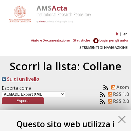
it
en
Aiuto e Documentazione
Statistiche
Login per gli autori
STRUMENTI DI NAVIGAZIONE
Scorri la lista: Collane
Su di un livello
Atom
Esporta come
RSS 1.0
RSS 2.0
Numero di documenti:
1
.
Questo sito web utilizza i
Cammarano, Fulvio
(2003)
"Une occupation